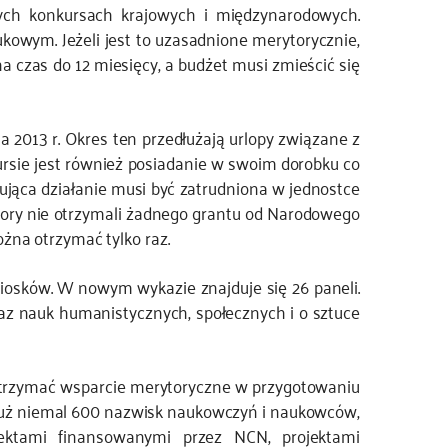
ch konkursach krajowych i międzynarodowych.
owym. Jeżeli jest to uzasadnione merytorycznie,
 czas do 12 miesięcy, a budżet musi zmieścić się
ia 2013 r. Okres ten przedłużają urlopy związane z
kursie jest również posiadanie w swoim dorobku co
zująca działanie musi być zatrudniona w jednostce
pory nie otrzymali żadnego grantu od Narodowego
na otrzymać tylko raz.
iosków. W nowym wykazie znajduje się 26 paneli.
az nauk humanistycznych, społecznych i o sztuce
otrzymać wsparcie merytoryczne w przygotowaniu
 już niemal 600 nazwisk naukowczyń i naukowców,
ojektami finansowanymi przez NCN, projektami