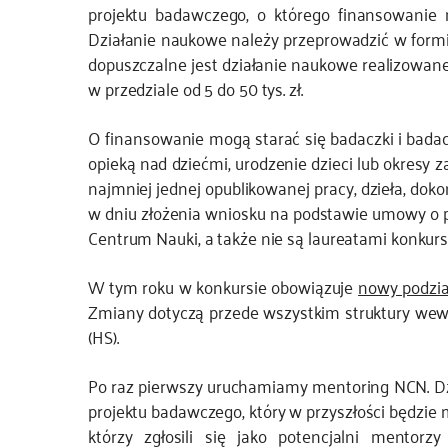
projektu badawczego, o którego finansowani
Działanie naukowe należy przeprowadzić w formi
dopuszczalne jest działanie naukowe realizowane
w przedziale od 5 do 50 tys. zł.
O finansowanie mogą starać się badaczki i badacze
opieką nad dziećmi, urodzenie dzieci lub okresy 
najmniej jednej opublikowanej pracy, dzieła, dok
w dniu złożenia wniosku na podstawie umowy o p
Centrum Nauki, a także nie są laureatami konku
W tym roku w konkursie obowiązuje
nowy podzia
Zmiany dotyczą przede wszystkim struktury wewn
(HS).
Po raz pierwszy uruchamiamy mentoring NCN. Dz
projektu badawczego, który w przyszłości będzi
którzy zgłosili się jako potencjalni mentor