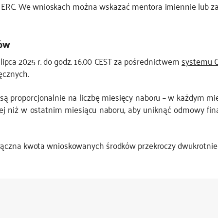
ERC. We wnioskach można wskazać mentora imiennie lub zaz
ków
lipca 2025 r. do godz. 16.00 CEST za pośrednictwem
systemu 
ęcznych.
e są proporcjonalnie na liczbę miesięcy naboru – w każdym mi
j niż w ostatnim miesiącu naboru, aby uniknąć odmowy fi
łączna kwota wnioskowanych środków przekroczy dwukrotnie 