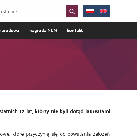
ynarodowa
nagroda NCN
kontakt
ich 12 lat, którzy nie byli dotąd laureatami
we, które przyczynią się do powstania założeń