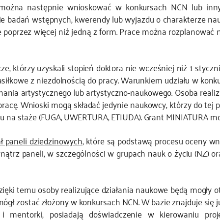
e można następnie wnioskować w konkursach NCN lub inny
e badań wstępnych, kwerendy lub wyjazdu o charakterze nauk
 poprzez więcej niż jedną z form. Prace można rozplanować na
, którzy uzyskali stopień doktora nie wcześniej niż 1 styczn
zasiłkowe z niezdolnością do pracy. Warunkiem udziału w kon
onania artystycznego lub artystyczno-naukowego. Osoba reali
racę. Wnioski mogą składać jedynie naukowcy, którzy do tej 
rsu na staże (FUGA, UWERTURA, ETIUDA). Grant MINIATURA moż
ł paneli dziedzinowych
, które są podstawą procesu oceny wn
ątrz paneli, w szczególności w grupach nauk o życiu (NZ) or
ięki temu osoby realizujące działania naukowe będą mogły 
e mógł zostać złożony w konkursach NCN. W
bazie
znajduje się
zy i mentorki, posiadają doświadczenie w kierowaniu pr