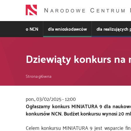
Przejdź
do
treści
o NCN
dla wnioskodawców
dla realizujących 
Dziewiąty konkurs na 
Ścieżka
Strona główna
nawigacyjna
pon., 03/02/2025 - 12:00
Kod
Ogłaszamy konkurs MINIATURA 9 dla naukowczy
CSS
konkursów NCN. Budżet konkursu wynosi 20 mln
i
Celem konkursu MINIATURA 9 jest wsparcie fin
JS