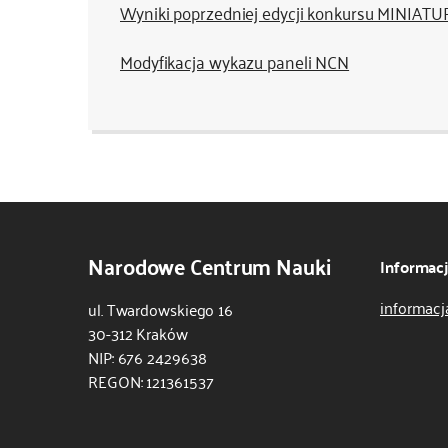
Wyniki poprzedniej edycji konkursu MINIATU
Modyfikacja wykazu paneli NCN
Narodowe Centrum Nauki
Informac
informacj
ul. Twardowskiego 16
30-312 Kraków
NIP: 676 2429638
REGON: 121361537