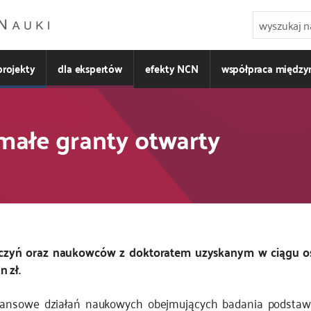
projekty
dla ekspertów
efekty NCN
współpraca międz
małe granty otwarty
ń oraz naukowców z doktoratem uzyskanym w ciągu ostatn
 zł.
ansowe działań naukowych obejmujących badania podstawo