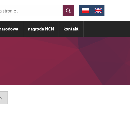
ynarodowa
nagroda NCN
kontakt
e