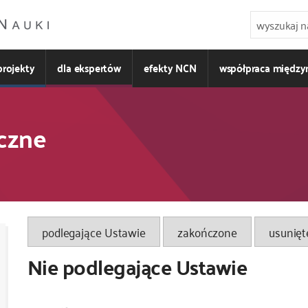
projekty
dla ekspertów
efekty NCN
współpraca międz
czne
Kod
podlegające Ustawie
zakończone
usunięt
CSS
Nie podlegające Ustawie
i
JS