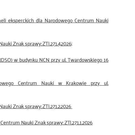
eli eksperckich dla Narodowego Centrum Nauki
ki Znak sprawy: ZTI.271.4.2026;
DSO) w budynku NCN przy ul. Twardowskiego 16
odowego Centrum Nauki w Krakowie przy ul.
uki Znak sprawy: ZTI.271.2.2026
ntrum Nauki Znak sprawy: ZTI.271.1.2026