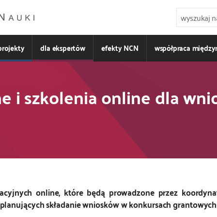
projekty
dla ekspertów
efekty NCN
współpraca międz
e i szkolenia online dla w
acyjnych online, które będą prowadzone przez koordyn
 planujących składanie wniosków w konkursach grantowyc