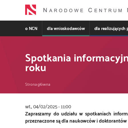
Przejdź
do
treści
o NCN
dla wnioskodawców
dla realizujących 
Spotkania informacyjn
roku
Ścieżka
Strona główna
nawigacyjna
wt., 04/02/2025 - 11:00
Kod
Zapraszamy do udziału w spotkaniach inform
CSS
przeznaczone są dla naukowców i doktorantów
i