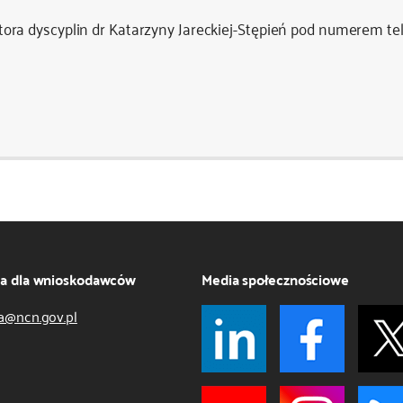
ora dyscyplin dr Katarzyny Jareckiej-Stępień pod numerem tel
ja dla wnioskodawców
Media społecznościowe
a@ncn.gov.pl