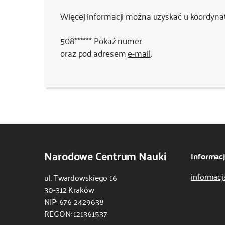
Więcej informacji można uzyskać u koordynat
508******
Pokaż numer
oraz pod adresem
e-mail
.
Narodowe Centrum Nauki
Informac
informacj
ul. Twardowskiego 16
30-312 Kraków
NIP: 676 2429638
REGON: 121361537