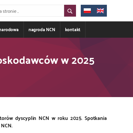
ynarodowa
nagroda NCN
kontakt
nioskodawców w 2025
atorów dyscyplin NCN w roku 2025. Spotkania
h NCN.