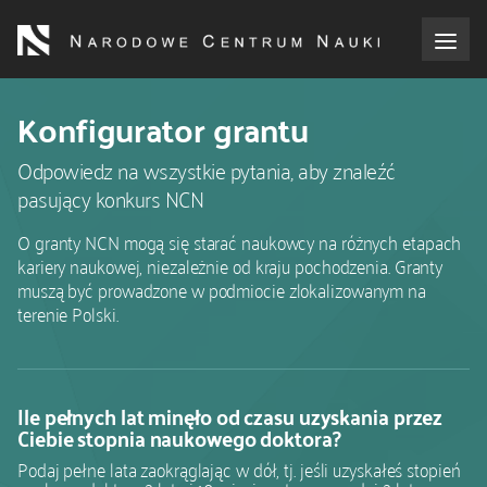
Przejdź
do
treści
Kod
o NCN
Konfigurator grantu
CSS
i
Odpowiedz na wszystkie pytania, aby znaleźć
dla wnioskodawców
JS
pasujący konkurs NCN
dla realizujących projekty
O granty NCN mogą się starać naukowcy na różnych etapach
kariery naukowej, niezależnie od kraju pochodzenia. Granty
dla ekspertów
muszą być prowadzone w podmiocie zlokalizowanym na
terenie Polski.
efekty NCN
współpraca międzynarodowa
Ile pełnych lat minęło od czasu uzyskania przez
Ciebie stopnia naukowego doktora?
nagroda NCN
Podaj pełne lata zaokrąglając w dół, tj. jeśli uzyskałeś stopień