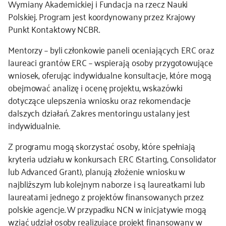
Wymiany Akademickiej i Fundacja na rzecz Nauki
Polskiej. Program jest koordynowany przez Krajowy
kontakt
Punkt Kontaktowy NCBR.
Mentorzy – byli członkowie paneli oceniających ERC oraz
laureaci grantów ERC – wspierają osoby przygotowujące
wniosek, oferując indywidualne konsultacje, które mogą
obejmować analizę i ocenę projektu, wskazówki
dotyczące ulepszenia wniosku oraz rekomendacje
dalszych działań. Zakres mentoringu ustalany jest
indywidualnie.
Z programu mogą skorzystać osoby, które spełniają
kryteria udziału w konkursach ERC (Starting, Consolidator
lub Advanced Grant), planują złożenie wniosku w
najbliższym lub kolejnym naborze i są laureatkami lub
laureatami jednego z projektów finansowanych przez
polskie agencje. W przypadku NCN w inicjatywie mogą
wziąć udział osoby realizujące projekt finansowany w