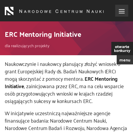
Przejdź
do
treści
o NCN
ERC Mentoring Initiative
Ścieżka
dla wnioskodawców
dla realizujących projekty
otwarte
konkursy
nawigacyjna
menu
dla realizujących projekty
Kod
Naukowczynie i naukowcy planujący złożyć wniosek o
CSS
grant Europejskiej Rady ds. Badań Naukowych (ERC)
i
mogą skorzystać z pomocy mentora.
ERC Mentoring
dla ekspertów
JS
Initiative
, zainicjowana przez ERC, ma na celu wsparcie
osób przygotowujących wnioski w krajach rzadziej
efekty NCN
osiągających sukcesy w konkursach ERC.
współpraca międzynarodowa
W inicjatywie uczestniczą najważniejsze agencje
finansujące badania: Narodowe Centrum Nauki,
Narodowe Centrum Badań i Rozwoju, Narodowa Agencja
nagroda NCN