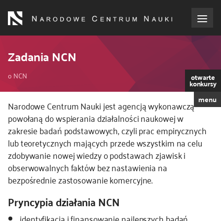
Przejdź
do
treści
o NCN
Zadania NCN
Ścieżka
dla wnioskodawców
o NCN
otwarte
konkursy
nawigacyjna
menu
dla realizujących projekty
Narodowe Centrum Nauki jest agencją wykonawczą
powołaną do wspierania działalności naukowej w
zakresie badań podstawowych, czyli prac empirycznych
dla ekspertów
lub teoretycznych mających przede wszystkim na celu
zdobywanie nowej wiedzy o podstawach zjawisk i
efekty NCN
obserwowalnych faktów bez nastawienia na
bezpośrednie zastosowanie komercyjne.
współpraca międzynarodowa
Pryncypia działania NCN
nagroda NCN
identyfikacja i finansowanie najlepszych badań