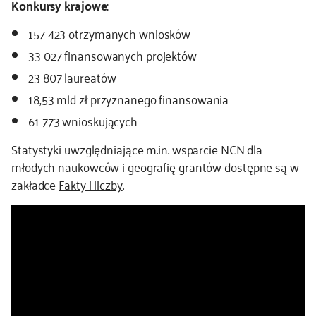
Konkursy krajowe:
157 423 otrzymanych wniosków
33 027 finansowanych projektów
23 807 laureatów
18,53 mld zł przyznanego finansowania
61 773 wnioskujących
Statystyki uwzględniające m.in. wsparcie NCN dla
młodych naukowców i geografię grantów dostępne są w
zakładce
Fakty i liczby
.