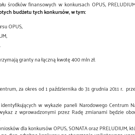
ału środków finansowych w konkursach OPUS, PRELUDIUM 
otych budżetu tych konkursów, w tym:
ursu OPUS,
IUM,
.
rzymają granty na łączną kwotę 400 mln zł.
Centrum, za okres od 1 października do 31 grudnia 2011 r. prz
identyfikujących w wykazie paneli Narodowego Centrum Nau
 wykaz z wprowadzonymi przez Radę zmianami będzie obo
;
wniosków dla konkursów OPUS, SONATA oraz PRELUDIUM, któr
na dwa odrębne konkursy: na stworzenie unikatowego warsz