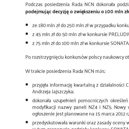
Podczas posiedzenia Rada NCN dokonała podzi
podejmując decyzję o zwiększeniu o 100 mln zł
ze 180 mln zł do 250 mln zł w przypadku konk
z 45 mln zł do 50 mln zł w konkursie PRELUD
z 75 mln zł do 100 mln zł w konkursie SONATA
Po rozstrzygnięciu konkursów polscy naukowcy ot
W trakcie posiedzenia Rada NCN m.in.:
przyjęła informację kwartalną z działalności 
Andrzeja Jajszczyka;
dokonała uzupełnień pomocniczych określeń 
modyfikacji nazwy paneli NZ4 i NZ5. Nowy
ogłoszenie jest planowane na 15 marca 2012 r.
przedyskutowała warunki oraz zasady oceny 
w tym propozycję podziału konkursu SONATA 