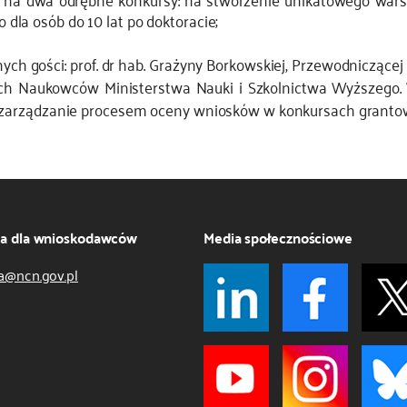
la osób do 10 lat po doktoracie;
ych gości: prof. dr hab. Grażyny Borkowskiej, Przewodniczą
dych Naukowców Ministerstwa Nauki i Szkolnictwa Wyższego
 zarządzanie procesem oceny wniosków w konkursach granto
ja dla wnioskodawców
Media społecznościowe
a@ncn.gov.pl