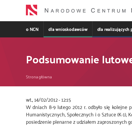
Przejdź
do
treści
o NCN
dla wnioskodawców
dla realizujących 
Podsumowanie lutowe
Ścieżka
Strona główna
nawigacyjna
wt., 14/02/2012 - 12:15
W dniach 8-9 lutego 2012 r. odbyło się kolejn
Humanistycznych, Społecznych i o Sztuce (K-1), Ko
posiedzenie plenarne z udziałem zaproszonych go