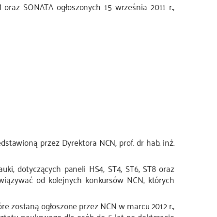
oraz SONATA ogłoszonych 15 września 2011 r.,
edstawioną przez Dyrektora NCN, prof. dr hab. inż.
ki, dotyczących paneli HS4, ST4, ST6, ST8 oraz
wiązywać od kolejnych konkursów NCN, których
e zostaną ogłoszone przez NCN w marcu 2012 r.,
tatu naukowego dla osób do 5 lat po doktoracie