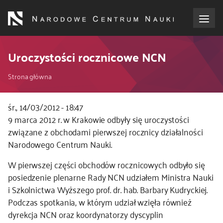
Przejdź
do
treści
o NCN
Uroczystości rocznicowe NCN
Ścieżka
dla wnioskodawców
Strona główna
nawigacyjna
dla realizujących projekty
śr., 14/03/2012 - 18:47
9 marca 2012 r. w Krakowie odbyły się uroczystości
związane z obchodami pierwszej rocznicy działalności
dla ekspertów
Narodowego Centrum Nauki.
efekty NCN
W pierwszej części obchodów rocznicowych odbyło się
posiedzenie plenarne Rady NCN udziałem Ministra Nauki
współpraca międzynarodowa
i Szkolnictwa Wyższego prof. dr. hab. Barbary Kudryckiej.
Podczas spotkania, w którym udział wzięła również
dyrekcja NCN oraz koordynatorzy dyscyplin
nagroda NCN