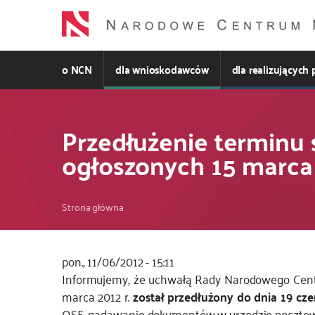
Przejdź
do
treści
o NCN
dla wnioskodawców
dla realizujących 
Przedłużenie terminu
ogłoszonych 15 marca 
Ścieżka
Strona główna
nawigacyjna
pon., 11/06/2012 - 15:11
Informujemy, że uchwałą Rady Narodowego Cent
marca 2012 r.
został przedłużony do dnia 19 cze
OSF, nadawanie dokumentów w urzędzie pocztowy