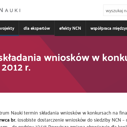
projekty
dla ekspertów
efekty NCN
współpraca międz
 składania wniosków w kon
2012 r.
rum Nauki termin składania wniosków w konkursach na fin
rwca br.
(osobiste dostarczenie wniosków do siedziby NCN – 
m – do godziny 23.59). Powyższa zmiana obowiązuje dla kon