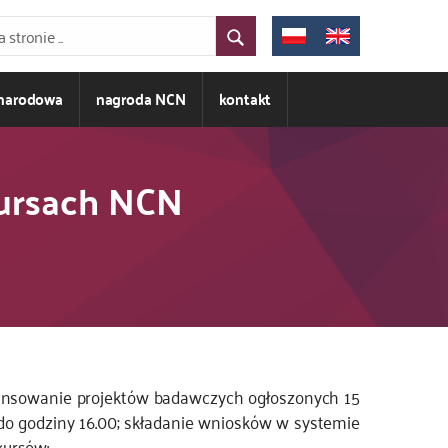
ynarodowa
nagroda NCN
kontakt
kursach NCN
ansowanie projektów badawczych ogłoszonych 15
do godziny 16.00; składanie wniosków w systemie
kursów: