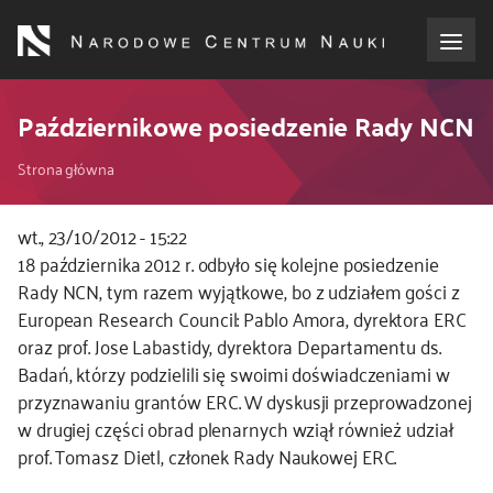
Przejdź
do
treści
o NCN
Październikowe posiedzenie Rady NCN
Ścieżka
dla wnioskodawców
Strona główna
nawigacyjna
dla realizujących projekty
wt., 23/10/2012 - 15:22
18 października 2012 r. odbyło się kolejne posiedzenie
Rady NCN, tym razem wyjątkowe, bo z udziałem gości z
dla ekspertów
European Research Council: Pablo Amora, dyrektora ERC
oraz prof. Jose Labastidy, dyrektora Departamentu ds.
efekty NCN
Badań, którzy podzielili się swoimi doświadczeniami w
przyznawaniu grantów ERC. W dyskusji przeprowadzonej
współpraca międzynarodowa
w drugiej części obrad plenarnych wziął również udział
prof. Tomasz Dietl, członek Rady Naukowej ERC.
nagroda NCN