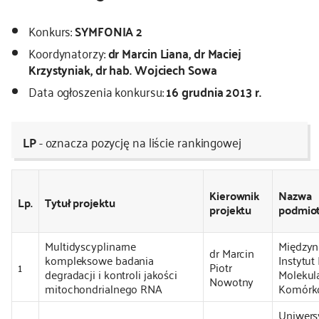
kontakt
Konkurs:
SYMFONIA 2
Koordynatorzy:
dr Marcin Liana, dr Maciej
Krzystyniak, dr hab. Wojciech Sowa
Data ogłoszenia konkursu:
16 grudnia 2013 r.
LP
- oznacza pozycję na liście rankingowej
Kierownik
Nazwa
Lp.
Tytuł projektu
projektu
podmio
Multidyscyplinarne
Między
dr Marcin
kompleksowe badania
Instytut 
1
Piotr
degradacji i kontroli jakości
Molekula
Nowotny
mitochondrialnego RNA
Komórk
Uniwers