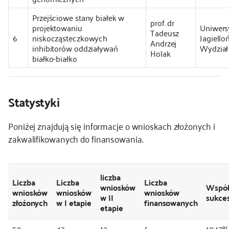
Przejściowe stany białek w
prof. dr
projektowaniu
Uniwers
Tadeusz
6
niskocząsteczkowych
Jagielloń
Andrzej
inhibitorów oddziaływań
Wydział
Holak
białko-białko
Statystyki
Poniżej znajdują się informacje o wnioskach złożonych i
zakwalifikowanych do finansowania.
liczba
Liczba
Liczba
Liczba
wniosków
Współ
wniosków
wniosków
wniosków
w II
sukce
złożonych
w I etapie
finansowanych
etapie
59
42
12
6
10,17