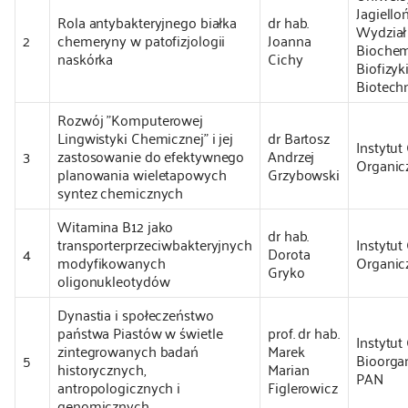
Jagielloń
Rola antybakteryjnego białka
dr hab.
Wydział
2
chemeryny w patofizjologii
Joanna
Biochemi
naskórka
Cichy
Biofizyki
Biotechn
Rozwój "Komputerowej
Lingwistyki Chemicznej" i jej
dr Bartosz
Instytut
3
zastosowanie do efektywnego
Andrzej
Organic
planowania wieletapowych
Grzybowski
syntez chemicznych
Witamina B12 jako
dr hab.
transporterprzeciwbakteryjnych
Instytut
4
Dorota
modyfikowanych
Organic
Gryko
oligonukleotydów
Dynastia i społeczeństwo
państwa Piastów w świetle
prof. dr hab.
Instytut
zintegrowanych badań
Marek
5
Bioorga
historycznych,
Marian
PAN
antropologicznych i
Figlerowicz
genomicznych