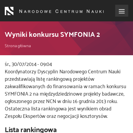
Przejdź
do
treści
o NCN
Wyniki konkursu SYMFONIA 2
Ścieżka
dla wnioskodawców
Strona główna
nawigacyjna
dla realizujących projekty
śr., 30/07/2014 - 09:04
Koordynatorzy Dyscyplin Narodowego Centrum Nauki
przedstawiają listę rankingową projektów
dla ekspertów
zakwalifikowanych do finansowania w ramach konkursu
SYMFONIA 2 na międzydziedzinowe projekty badawcze,
efekty NCN
ogłoszonego przez NCN w dniu 16 grudnia 2013 roku.
Ostateczna lista rankingowa jest wynikiem obrad
współpraca międzynarodowa
Zespołu Ekspertów oraz negocjacji kosztorysów.
Lista rankingowa
nagroda NCN