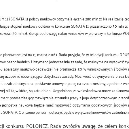
 11 i SONATA 11 polscy naukowcy otrzymają łącznie 280 mln zł. Na realizację p
adające stopień naukowy doktora w konkursie SONATA 11 przeznaczono 50 mln zł
sokości 30 mln zł. Biorąc pod uwagę nabór wniosków w pierwszym konkursie PO
ie planowane jest na 15 marca 2016 r. Rada przyjęła, że w tej edycji konkursu 
kosztów bezpośrednich. Utrzymano jednocześnie zasadę, że maksymalna wysokość
upu aparatury naukowo-badawczej nie przekracza 30 % wnioskowanych środków na
się uzupełnić obowiązujące dotychczas zasady. Możliwość otrzymywania przez k
lub zatrudnionych na podstawie umowy o pracę na czas określony, zgodnie z wcz
wej niż ta, w której są zatrudnieni. Uzgodniono, że wnioskodawca może zaplanowa
ument potwierdzający rozwiązanie stosunku pracy z jego dotychczasowym pracod
, że jednostka naukowa będzie mieć możliwość otrzymania dodatkowych środkó
rsu SONATA. Obniżenie pensum dotyczyć będzie wyłącznie kierowników zatrudnio
cji konkursu POLONEZ, Rada zwróciła uwagę, że celem konku