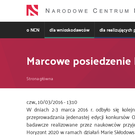
Przejdź
do
treści
o NCN
dla wnioskodawców
dla realizujących 
Marcowe posiedzenie
Ścieżka
Strona główna
nawigacyjna
czw., 10/03/2016 - 13:10
W dniach 2-3 marca 2016 r. odbyło się kole
przeprowadzania jedenastej edycji konkursów 
badawcze realizowane przez naukowców przyj
Horyzont 2020 w ramach działań Marie Skłodow