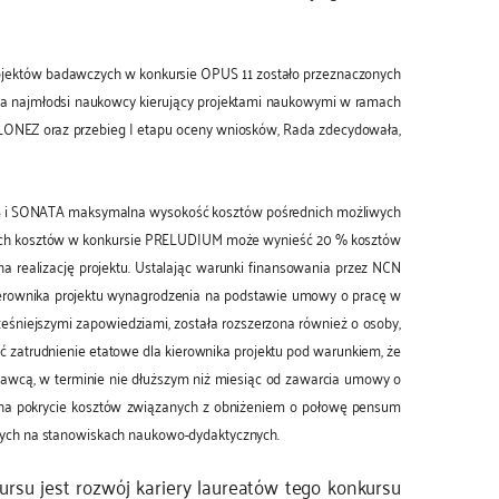
rojektów badawczych w konkursie OPUS 11 zostało przeznaczonych
, a najmłodsi naukowcy kierujący projektami naukowymi w ramach
LONEZ oraz przebieg I etapu oceny wniosków, Rada zdecydowała,
OPUS i SONATA maksymalna wysokość kosztów pośrednich możliwych
 tych kosztów w konkursie PRELUDIUM może wynieść 20 % kosztów
 realizację projektu. Ustalając warunki finansowania przez NCN
ierownika projektu wynagrodzenia na podstawie umowy o pracę w
eśniejszymi zapowiedziami, została rozszerzona również o osoby,
ć zatrudnienie etatowe dla kierownika projektu pod warunkiem, że
awcą, w terminie nie dłuższym niż miesiąc od zawarcia umowy o
w na pokrycie kosztów związanych z obniżeniem o połowę pensum
nych na stanowiskach naukowo-dydaktycznych.
rsu jest rozwój kariery laureatów tego konkursu