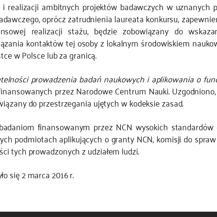
i i realizacji ambitnych projektów badawczych w uznanych 
u badawczego, oprócz zatrudnienia laureata konkursu, zapewn
nansowej realizacji stażu, będzie zobowiązany do wska
iązania kontaktów tej osoby z lokalnym środowiskiem naukow
tce w Polsce lub za granicą.
telności prowadzenia badań naukowych i aplikowania o fun
finansowanych przez Narodowe Centrum Nauki. Uzgodniono, 
iązany do przestrzegania ujętych w kodeksie zasad.
badaniom finansowanym przez NCN wysokich standardów ety
ch podmiotach aplikujących o granty NCN, komisji do spra
ci tych prowadzonych z udziałem ludzi.
 się 2 marca 2016 r.