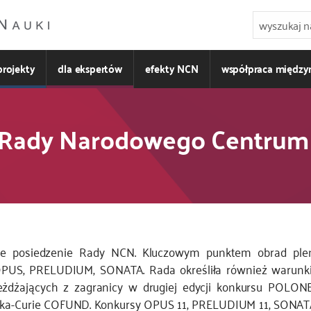
projekty
dla ekspertów
efekty NCN
współpraca międz
 Rady Narodowego Centrum
jne posiedzenie Rady NCN. Kluczowym punktem obrad ple
OPUS, PRELUDIUM, SONATA. Rada określiła również warunki
eżdżających z zagranicy w drugiej edycji konkursu POLO
ska-Curie COFUND. Konkursy OPUS 11, PRELUDIUM 11, SONATA