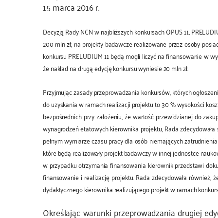
15 marca 2016 r.
Decyzją Rady NCN w najbliższych konkursach OPUS 11, PRELUDIUM
200 mln zł, na projekty badawcze realizowane przez osoby posi
konkursu PRELUDIUM 11 będą mogli liczyć na finansowanie w wy
że nakład na drugą edycję konkursu wyniesie 20 mln zł.
Przyjmując zasady przeprowadzania konkursów, których ogłoszen
do uzyskania w ramach realizacji projektu to 30 % wysokości 
bezpośrednich przy założeniu, że wartość przewidzianej do zak
wynagrodzeń etatowych kierownika projektu, Rada zdecydowała 
pełnym wymiarze czasu pracy dla osób niemających zatrudnienia 
które będą realizowały projekt badawczy w innej jednostce nauko
w przypadku otrzymania finansowania kierownik przedstawi dok
finansowanie i realizację projektu. Rada zdecydowała również
dydaktycznego kierownika realizującego projekt w ramach konku
Określając warunki przeprowadzania drugiej edy