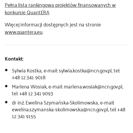
Pełna lista rankingowa projektów finansowanych w
konkursie QuantERA
Więcej informacji dostępnych jest na stronie
www.quantera.eu
.
Kontakt:
Sylwia Kostka, e-mail: sylwia.kostka@ncn.gov.pl, tel:
+48 12 341 9018
Marlena Wosiak, e-mail: marlena.wosiak@ncn.gov.pl,
tel: +48 12 341 9093
dr inż. Ewelina Szymańska-Skolimowska, e-mail:
ewelina.szymanska-skolimowska@ncn.gov.pl, tel: +48
12 341 9155