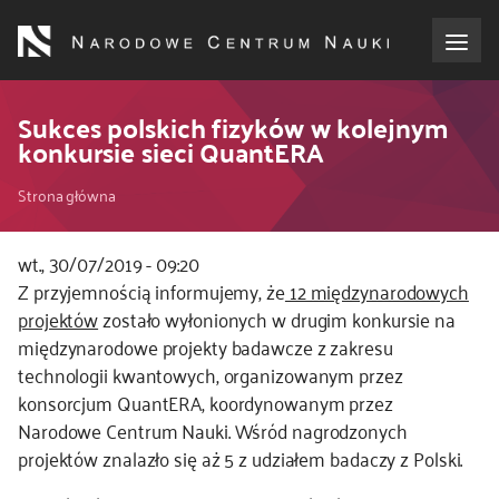
Przejdź
do
treści
o NCN
Sukces polskich fizyków w kolejnym
konkursie sieci QuantERA
dla wnioskodawców
Ścieżka
Strona główna
dla realizujących projekty
nawigacyjna
wt., 30/07/2019 - 09:20
Z przyjemnością informujemy, że
12 międzynarodowych
dla ekspertów
projektów
zostało wyłonionych w drugim konkursie na
międzynarodowe projekty badawcze z zakresu
efekty NCN
technologii kwantowych, organizowanym przez
konsorcjum QuantERA, koordynowanym przez
współpraca międzynarodowa
Narodowe Centrum Nauki. Wśród nagrodzonych
projektów znalazło się aż 5 z udziałem badaczy z Polski.
nagroda NCN