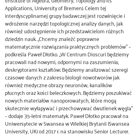
(Institute of Algebra, Geometry, Topology and its
Applications, University of Bremen). Celem tej
interdyscyplinarnej grupy badawczej jest rozwinięcie i
wdrożenie narzędzi topologicznej analizy danych, jak
również udostępnienie ich przedstawicielom różnych
dziedzin nauk. „Chcemy znaleźć poprawne
matematycznie rozwiązania praktycznych problemów” –
podkreśla Paweł Dłotko. „W Centrum Dioscuri będziemy
pracowali nad nowymi, odpornymi na zaszumienia,
deskryptorami kształtów; Będziemy analizować szeregi
czasowe danych z zakresu biologii nowotworów jak
również medyczne obrazy neuronów, kanalików
płucnych oraz kości beleczkowych. Będziemy poszukiwać
nowych materiałów nanoporowatych, które mogą
skutecznie wyłapywać i przechowywać dwutlenek węgla”
– dodaje 35-letni matematyk. Paweł Dłotko pracował na
Uniwersytecie w Swansea w Wielkiej Brytanii (Swansea
University, UK) od 2017 r. na stanowisku Senior Lecturer.