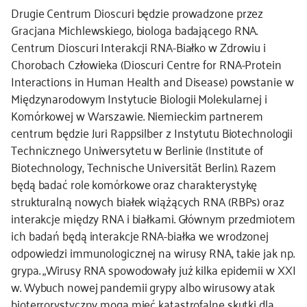
Drugie Centrum Dioscuri będzie prowadzone przez
Gracjana Michlewskiego, biologa badającego RNA.
Centrum Dioscuri Interakcji RNA-Białko w Zdrowiu i
Chorobach Człowieka (Dioscuri Centre for RNA-Protein
Interactions in Human Health and Disease) powstanie w
Międzynarodowym Instytucie Biologii Molekularnej i
Komórkowej w Warszawie. Niemieckim partnerem
centrum będzie Juri Rappsilber z Instytutu Biotechnologii
Technicznego Uniwersytetu w Berlinie (Institute of
Biotechnology, Technische Universität Berlin). Razem
będą badać role komórkowe oraz charakterystykę
strukturalną nowych białek wiążących RNA (RBPs) oraz
interakcje między RNA i białkami. Głównym przedmiotem
ich badań będą interakcje RNA-białka we wrodzonej
odpowiedzi immunologicznej na wirusy RNA, takie jak np.
grypa. „Wirusy RNA spowodowały już kilka epidemii w XXI
w. Wybuch nowej pandemii grypy albo wirusowy atak
bioterrorystyczny mogą mieć katastrofalne skutki dla