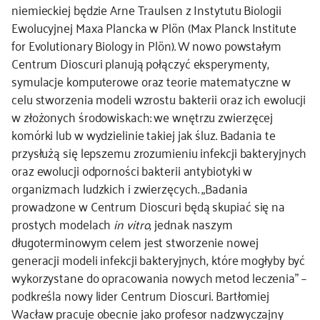
niemieckiej będzie Arne Traulsen z Instytutu Biologii
Ewolucyjnej Maxa Plancka w Plön (Max Planck Institute
for Evolutionary Biology in Plön). W nowo powstałym
Centrum Dioscuri planują połączyć eksperymenty,
symulacje komputerowe oraz teorie matematyczne w
celu stworzenia modeli wzrostu bakterii oraz ich ewolucji
w złożonych środowiskach: we wnętrzu zwierzęcej
komórki lub w wydzielinie takiej jak śluz. Badania te
przysłużą się lepszemu zrozumieniu infekcji bakteryjnych
oraz ewolucji odporności bakterii antybiotyki w
organizmach ludzkich i zwierzęcych. „Badania
prowadzone w Centrum Dioscuri będą skupiać się na
prostych modelach
in vitro
, jednak naszym
długoterminowym celem jest stworzenie nowej
generacji modeli infekcji bakteryjnych, które mogłyby być
wykorzystane do opracowania nowych metod leczenia” –
podkreśla nowy lider Centrum Dioscuri. Bartłomiej
Wacław pracuje obecnie jako profesor nadzwyczajny