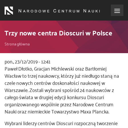
Przejdź
do
treści
o NCN
Trzy nowe centra Dioscuri w Polsce
Ścieżka
dla wnioskodawców
Strona główna
nawigacyjna
dla realizujących projekty
pon., 23/12/2019 - 12:41
Paweł Dłotko, Gracjan Michlewski oraz Bartłomiej
Wacław to trzej naukowcy, którzy już niedługo staną na
dla ekspertów
czele nowych centrów doskonałości naukowej w
Warszawie. Zostali wybrani spośród 24 naukowców z
efekty NCN
całego świata w drugiej edycji konkursu Dioscuri
organizowanego wspólnie przez Narodowe Centrum
współpraca międzynarodowa
Nauki oraz niemieckie Towarzystwo Maxa Plancka.
Wybrani liderzy centrów Dioscuri rozpoczną tworzenie
nagroda NCN