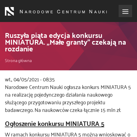
Przejdź
do
treści
o NCN
Ruszyła piąta edycja konkursu
MINIATURA. „Małe granty” czekają na
rozdanie
dla wnioskodawców
Ścieżka
Strona główna
dla realizujących projekty
nawigacyjna
wt., 04/05/2021 - 08:35
dla ekspertów
Narodowe Centrum Nauki ogłasza konkurs MINIATURA 5
na realizację pojedynczego działania naukowego
efekty NCN
służącego przygotowaniu przyszłego projektu
badawczego. Na naukowców czeka łącznie 15 mln zł.
współpraca międzynarodowa
Ogłoszenie konkursu MINIATURA 5
nagroda NCN
W ramach konkursu MINIATURA 5 można wnioskować o