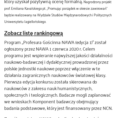
który uzyskał pozytywną ocenę formalną.
Nagrodzony projekt
prof. Emiliana Kavalskiego pt. „Promując porządek w okresie zawirowań”
kontakt
będzie realizowany na Wydziale Studiów Międzynarodowych i Politycznych
Uniwersytetu Jagiellońskiego.
Zobacz listę rankingową
Program „Profesura Gościnna NAWA (edycja 1)” został
ogłoszony przez NAWA 1 czerwca 2020 r. Celem
programu jest wspieranie najwyższej jakości działalności
naukowo-badawczej i dydaktycznej prowadzonej przez
polskie jednostki naukowe poprzez włączenie w te
działania zagranicznych naukowców światowej klasy.
Pierwsza edycja konkursu została skierowana do
naukowców z zakresu nauk humanistycznych,
społecznych i teologicznych. Badacze mogli zaplanować
we wnioskach Komponent badawczy obejmujący
badania podstawowe, który jest finansowany przez NCN.