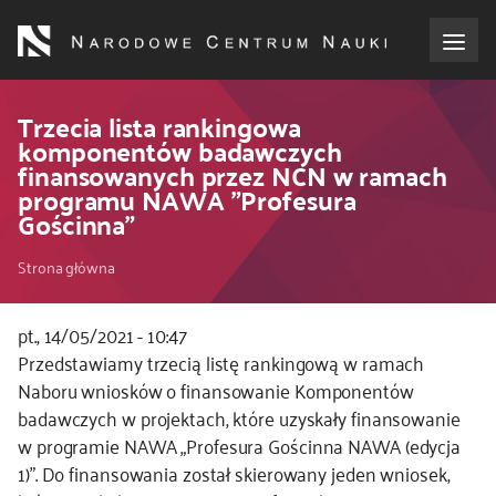
Przejdź
do
treści
o NCN
Trzecia lista rankingowa
komponentów badawczych
finansowanych przez NCN w ramach
dla wnioskodawców
programu NAWA "Profesura
Gościnna"
dla realizujących projekty
Ścieżka
Strona główna
dla ekspertów
nawigacyjna
pt., 14/05/2021 - 10:47
efekty NCN
Przedstawiamy trzecią listę rankingową w ramach
Naboru wniosków o finansowanie Komponentów
współpraca międzynarodowa
badawczych w projektach, które uzyskały finansowanie
w programie NAWA „Profesura Gościnna NAWA (edycja
1)”. Do finansowania został skierowany jeden wniosek,
nagroda NCN