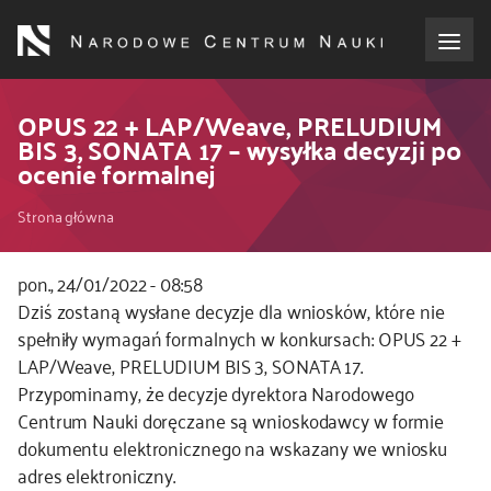
Przejdź
do
treści
o NCN
OPUS 22 + LAP/Weave, PRELUDIUM
BIS 3, SONATA 17 – wysyłka decyzji po
ocenie formalnej
dla wnioskodawców
Ścieżka
Strona główna
dla realizujących projekty
nawigacyjna
pon., 24/01/2022 - 08:58
dla ekspertów
Kod
Dziś zostaną wysłane decyzje dla wniosków, które nie
CSS
spełniły wymagań formalnych w konkursach: OPUS 22 +
efekty NCN
i
LAP/Weave, PRELUDIUM BIS 3, SONATA 17.
JS
Przypominamy, że decyzje dyrektora Narodowego
współpraca międzynarodowa
Centrum Nauki doręczane są wnioskodawcy w formie
dokumentu elektronicznego na wskazany we wniosku
nagroda NCN
adres elektroniczny.