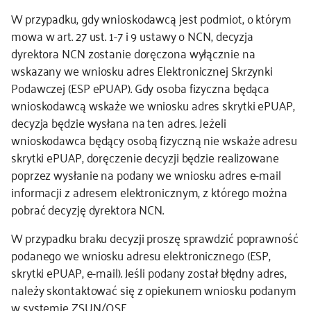
W przypadku, gdy wnioskodawcą jest podmiot, o którym
kontakt
mowa w art. 27 ust. 1-7 i 9 ustawy o NCN, decyzja
dyrektora NCN zostanie doręczona wyłącznie na
wskazany we wniosku adres Elektronicznej Skrzynki
Podawczej (ESP ePUAP). Gdy osoba fizyczna będąca
wnioskodawcą wskaże we wniosku adres skrytki ePUAP,
decyzja będzie wysłana na ten adres. Jeżeli
wnioskodawca będący osobą fizyczną nie wskaże adresu
skrytki ePUAP, doręczenie decyzji będzie realizowane
poprzez wysłanie na podany we wniosku adres e-mail
informacji z adresem elektronicznym, z którego można
pobrać decyzję dyrektora NCN.
W przypadku braku decyzji proszę sprawdzić poprawność
podanego we wniosku adresu elektronicznego (ESP,
skrytki ePUAP, e-mail). Jeśli podany został błędny adres,
należy skontaktować się z opiekunem wniosku podanym
w systemie ZSUN/OSF.