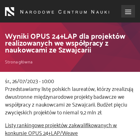
Przejdź
do
treści
o NCN
Wyniki OPUS 24+LAP dla projektów
realizowanych we współpracy z
naukowcami ze Szwajcarii
dla wnioskodawców
Ścieżka
Strona główna
dla realizujących projekty
nawigacyjna
śr., 26/07/2023 - 10:00
dla ekspertów
Kod
Przedstawiamy listę polskich laureatów, którzy zrealizują
CSS
dwustronne międzynarodowe projekty badawcze we
efekty NCN
i
współpracy z naukowcami ze Szwajcarii. Budżet pięciu
JS
zwycięskich projektów to niemal 9,2 mln zł.
współpraca międzynarodowa
Listy rankingowe projektów zakwalifikowanych w
konkursie OPUS 24+LAP/Weave
nagroda NCN