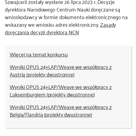
Szwajcarii zostały wysłane 26 lipca 2023 r. Decyzje
dyrektora Narodowego Centrum Nauki doręczane są
wnioskodawcy w formie dokumentu elektronicznego na
wskazany we wniosku adres elektroniczny.
Zasady
doręczania decyzji dyrektora NCN
Więcej na temat konkursu
Wyniki OPUS 24+LAP/Weave we współpracy z
Austrią (projekty dwustronne)
Wyniki OPUS 24+LAP/Weave we współpracy z
Luksemburgiem (projekty dwustronne)
Wyniki OPUS 24+LAP/Weave we współpracy z
Belgią/Flandrią (projekty dwustronne)