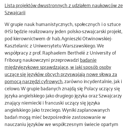
Lista projektów dwustronnych z udziałem naukowców ze
kontakt
Szwajcarii
W grupie nauk humanistycznych, społecznych i o sztuce
(HS) będzie realizowany jeden
polsko-szwajcarski projekt,
pod kierownictwem dr hab. Agnieszki Otwinowskiej-
Kasztelanic
z Uniwersytetu Warszawskiego. We
współpracy z prof. Raphaelem Berthelé z University of
Fribourg naukowczyni przeprowadzi
badanie
międzyjęzykowe sprawdzające, w jaki sposób osoby
uczące się języków obcych przyswajają nowe słowa za
pomocą narzędzi cyfrowych
, zarówno incydentalnie, jak i
celowo. W grupie badanych znajdą się Polacy uczący się
języka angielskiego jako drugiego języka oraz Szwajcarzy
znający niemiecki i francuski uczący się języka
angielskiego jako trzeciego. Wyniki zaplanowanych
badań mogą mieć bezpośrednie zastosowanie w
nauczaniu języków we współczesnym świecie opartym