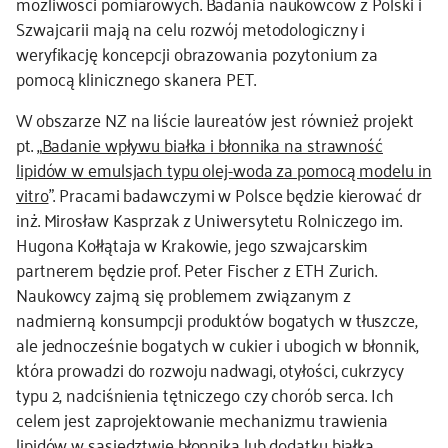
możliwości pomiarowych. Badania naukowców z Polski i
Szwajcarii mają na celu rozwój metodologiczny i
weryfikację koncepcji obrazowania pozytonium za
pomocą klinicznego skanera PET.
W obszarze NZ na liście laureatów jest również projekt
pt. „
Badanie wpływu białka i błonnika na strawność
lipidów w emulsjach typu olej-woda za pomocą modelu in
vitro
”. Pracami badawczymi w Polsce będzie kierować dr
inż. Mirosław Kasprzak z Uniwersytetu Rolniczego im.
Hugona Kołłątaja w Krakowie, jego szwajcarskim
partnerem będzie prof. Peter Fischer z ETH Zurich.
Naukowcy zajmą się problemem związanym z
nadmierną konsumpcji produktów bogatych w tłuszcze,
ale jednocześnie bogatych w cukier i ubogich w błonnik,
która prowadzi do rozwoju nadwagi, otyłości, cukrzycy
typu 2, nadciśnienia tętniczego czy chorób serca. Ich
celem jest zaprojektowanie mechanizmu trawienia
lipidów w sąsiedztwie błonnika lub dodatku białka