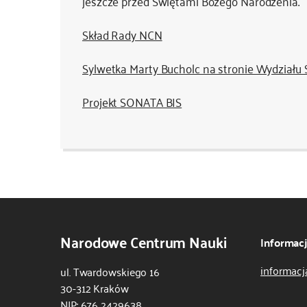
jeszcze przed Świętami Bożego Narodzenia.
Skład Rady NCN
Sylwetka Marty Bucholc na stronie Wydziału 
Projekt SONATA BIS
Narodowe Centrum Nauki
Informac
informacj
ul. Twardowskiego 16
30-312 Kraków
NIP: 676 2429638