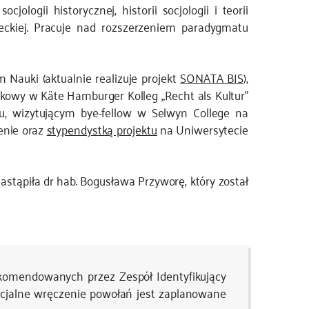
ologii historycznej, historii socjologii i teorii
emieckiej. Pracuje nad rozszerzeniem paradygmatu
auki (aktualnie realizuje projekt
SONATA BIS
),
kowy w Käte Hamburger Kolleg „Recht als Kultur”
u, wizytującym bye-fellow w Selwyn College na
enie oraz
stypendystką projektu
na Uniwersytecie
stąpiła dr hab. Bogusława Przyworę, który został
komendowanych przez Zespół Identyfikujący
cjalne wręczenie powołań jest zaplanowane