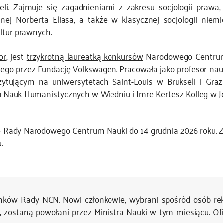
i. Zajmuje się zagadnieniami z zakresu socjologii prawa, socj
acyjnej Norberta Eliasa, a także w klasycznej socjologii ni
ltur prawnych.
or
, jest
trzykrotną laureatką konkursów
Narodowego Centrum N
ego przez Fundację Volkswagen. Pracowała jako profesor nau
ytującym na uniwersytetach Saint-Louis w Brukseli i Graz
u Nauk Humanistycznych w Wiedniu i Imre Kertesz Kolleg w J
 Rady Narodowego Centrum Nauki do 14 grudnia 2026 roku. Za
.
onków Rady NCN. Nowi członkowie, wybrani spośród osób re
ostaną powołani przez Ministra Nauki w tym miesiącu. Ofi