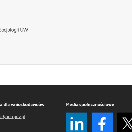
Socjologii UW
ja dla wnioskodawców
Media społecznościowe
a@ncn.gov.pl