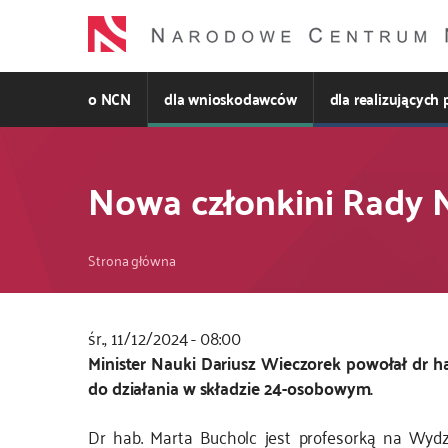
Przejdź
do
treści
o NCN
dla wnioskodawców
dla realizujących 
Nowa członkini Rady
Ścieżka
Strona główna
nawigacyjna
śr., 11/12/2024 - 08:00
Kod
Minister Nauki Dariusz Wieczorek powołał dr 
CSS
do działania w składzie 24-osobowym.
i
Dr hab. Marta Bucholc jest profesorką na Wyd
JS