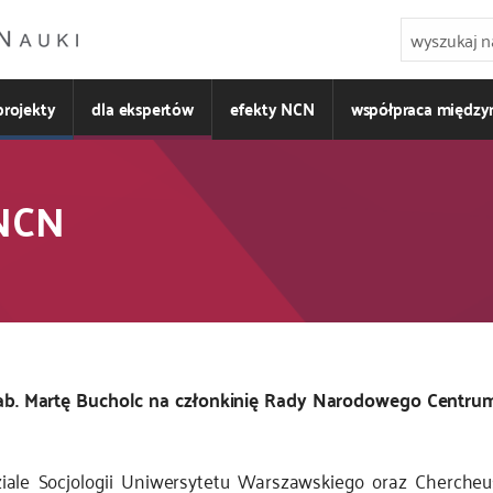
projekty
dla ekspertów
efekty NCN
współpraca międz
 NCN
hab. Martę Bucholc na członkinię Rady Narodowego Centru
ziale Socjologii Uniwersytetu Warszawskiego oraz Cherche