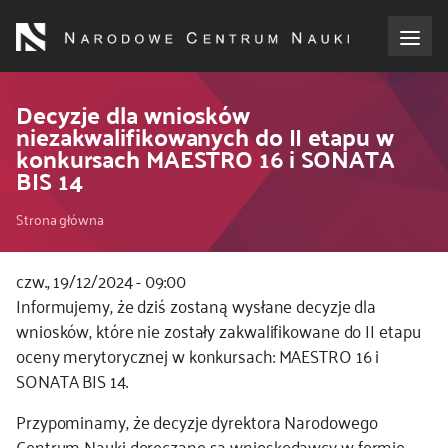
Przejdź
do
treści
o NCN
Decyzje dla wniosków
niezakwalifikowanych do II etapu w
konkursach MAESTRO 16 i SONATA
dla wnioskodawców
BIS 14
dla realizujących projekty
Ścieżka
Strona główna
nawigacyjna
dla ekspertów
czw., 19/12/2024 - 09:00
Kod
Informujemy, że dziś zostaną wysłane decyzje dla
efekty NCN
CSS
wniosków, które nie zostały zakwalifikowane do II etapu
i
oceny merytorycznej w konkursach: MAESTRO 16 i
współpraca międzynarodowa
JS
SONATA BIS 14.
Przypominamy, że decyzje dyrektora Narodowego
nagroda NCN
Centrum Nauki doręczane są wnioskodawcy w formie