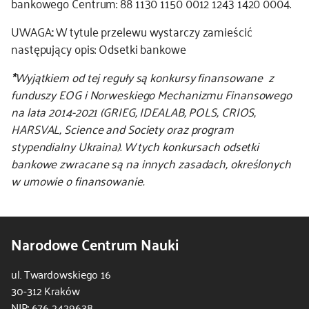
bankowego Centrum: 88 1130 1150 0012 1243 1420 0004.
kontakt
UWAGA
:
W tytule przelewu wystarczy zamieścić
następujący opis: Odsetki bankowe
*
Wyjątkiem od tej reguły są konkursy finansowane z
funduszy EOG i Norweskiego Mechanizmu Finansowego
na lata 2014-2021 (GRIEG, IDEALAB, POLS, CRIOS,
HARSVAL, Science and Society oraz program
stypendialny Ukraina). W tych konkursach odsetki
bankowe zwracane są na innych zasadach, określonych
w umowie o finansowanie.
Narodowe Centrum Nauki
ul. Twardowskiego 16
30-312 Kraków
NIP: 676 2429638