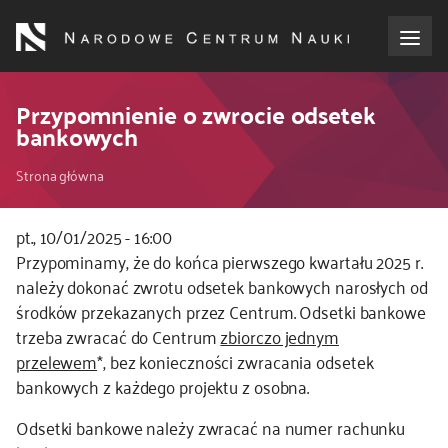
Przejdź
do
treści
o NCN
Przypomnienie o zwrocie odsetek
bankowych
dla wnioskodawców
Ścieżka
Strona główna
dla realizujących projekty
nawigacyjna
pt., 10/01/2025 - 16:00
Kod
Przypominamy, że do końca pierwszego kwartału 2025 r.
dla ekspertów
CSS
należy dokonać zwrotu odsetek bankowych narosłych od
i
środków przekazanych przez Centrum. Odsetki bankowe
efekty NCN
JS
trzeba zwracać do Centrum
zbiorczo jednym
przelewem
*, bez konieczności zwracania odsetek
współpraca międzynarodowa
bankowych z każdego projektu z osobna.
Odsetki bankowe należy zwracać na numer rachunku
nagroda NCN