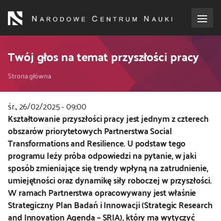
Przejdź
do
treści
o NCN
Twój głos na temat przyszłości pracy
Ścieżka
dla wnioskodawców
Strona główna
nawigacyjna
dla realizujących projekty
śr., 26/02/2025 - 09:00
Kod
Kształtowanie przyszłości pracy jest jednym z czterech
CSS
obszarów priorytetowych Partnerstwa Social
dla ekspertów
i
Transformations and Resilience. U podstaw tego
JS
programu leży próba odpowiedzi na pytanie, w jaki
efekty NCN
sposób zmieniające się trendy wpłyną na zatrudnienie,
umiejętności oraz dynamikę siły roboczej w przyszłości.
współpraca międzynarodowa
W ramach Partnerstwa opracowywany jest właśnie
Strategiczny Plan Badań i Innowacji (Strategic Research
nagroda NCN
and Innovation Agenda – SRIA), który ma wytyczyć