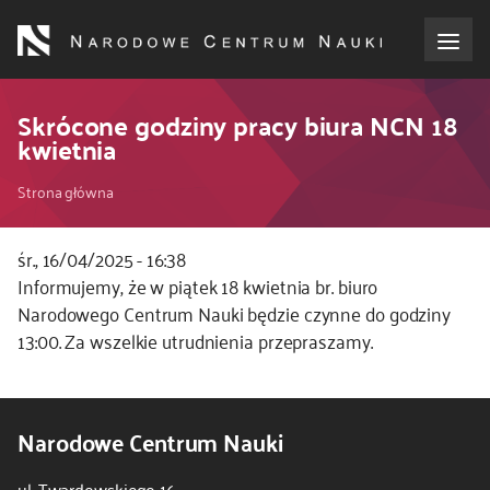
Przejdź
do
treści
o NCN
Skrócone godziny pracy biura NCN 18
kwietnia
dla wnioskodawców
Ścieżka
Strona główna
dla realizujących projekty
nawigacyjna
śr., 16/04/2025 - 16:38
Kod
Informujemy, że w piątek 18 kwietnia br. biuro
dla ekspertów
CSS
Narodowego Centrum Nauki będzie czynne do godziny
i
13:00. Za wszelkie utrudnienia przepraszamy.
efekty NCN
JS
współpraca międzynarodowa
Narodowe Centrum Nauki
nagroda NCN
ul. Twardowskiego 16