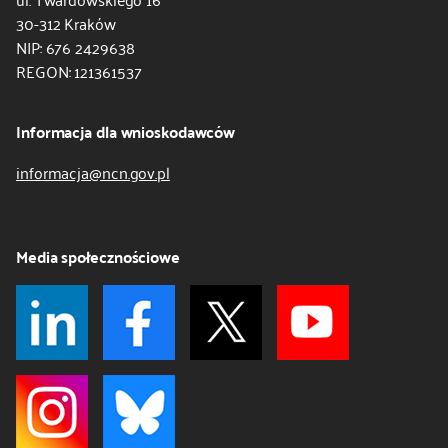
30-312 Kraków
kontakt
NIP: 676 2429638
REGON: 121361537
Informacja dla wnioskodawców
informacja@ncn.gov.pl
Media społecznościowe