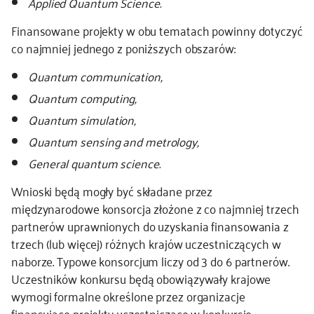
Applied Quantum Science.
kontakt
Finansowane projekty w obu tematach powinny dotyczyć
co najmniej jednego z poniższych obszarów:
Quantum communication,
Quantum computing,
Quantum simulation,
Quantum sensing and metrology,
General quantum science.
Wnioski będą mogły być składane przez
międzynarodowe konsorcja złożone z co najmniej trzech
partnerów uprawnionych do uzyskania finansowania z
trzech (lub więcej) różnych krajów uczestniczących w
naborze. Typowe konsorcjum liczy od 3 do 6 partnerów.
Uczestników konkursu będą obowiązywały krajowe
wymogi formalne określone przez organizacje
finansujące projekty uczestniczące w konkursie.