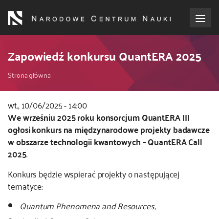
Przejdź
do
treści
o NCN
Zapowiedź konkursu QuantERA 2025
Ścieżka
dla wnioskodawców
Strona główna
nawigacyjna
dla realizujących projekty
wt., 10/06/2025 - 14:00
Kod
We wrześniu 2025 roku konsorcjum QuantERA III
CSS
ogłosi konkurs na międzynarodowe projekty badawcze
dla ekspertów
i
w obszarze technologii kwantowych – QuantERA Call
JS
2025
.
efekty NCN
Konkurs będzie wspierać projekty o następującej
współpraca międzynarodowa
tematyce:
Quantum Phenomena and Resources,
nagroda NCN