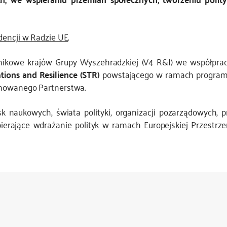
ydencji w Radzie UE
.
znikowe krajów Grupy Wyszehradzkiej (V4 R&I) we współp
ions and Resilience (STR)
powstającego w ramach programu
onowanego Partnerstwa.
sk naukowych, świata polityki, organizacji pozarządowych, 
erające wdrażanie polityk w ramach Europejskiej Przestrze