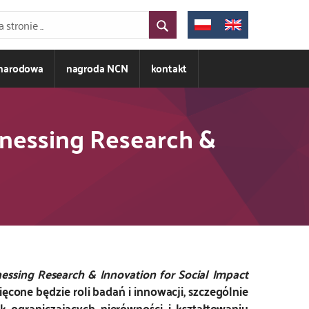
ynarodowa
nagroda NCN
kontakt
rnessing Research &
nessing Research & Innovation for Social Impact
one będzie roli badań i innowacji, szczególnie
k ograniczających nierówności i kształtowaniu