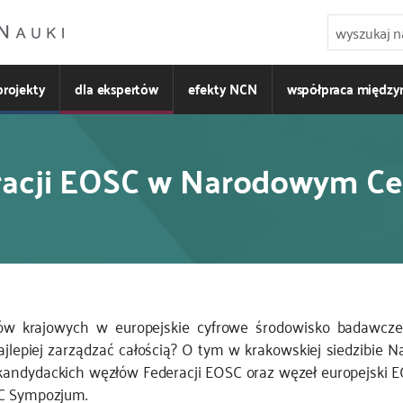
projekty
dla ekspertów
efekty NCN
współpraca międz
racji EOSC w Narodowym C
obów krajowych w europejskie cyfrowe środowisko badawc
ajlepiej zarządzać całością? O tym w krakowskiej siedzibi
3 kandydackich węzłów Federacji EOSC oraz węzeł europejski
SC Sympozjum.