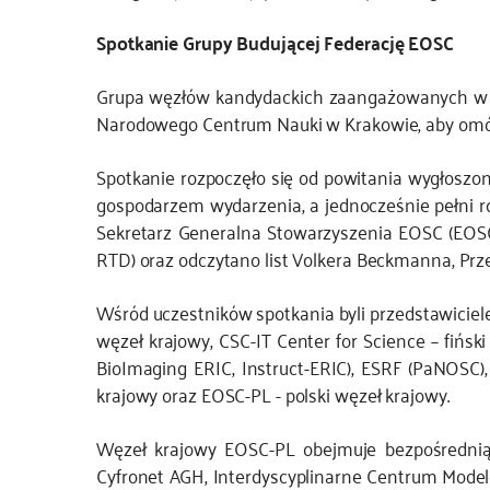
Spotkanie Grupy Budującej Federację EOSC
Grupa węzłów kandydackich zaangażowanych w faz
Narodowego Centrum Nauki w Krakowie, aby omówić
Spotkanie rozpoczęło się od powitania wygłoszo
gospodarzem wydarzenia, a jednocześnie pełni ro
Sekretarz Generalna Stowarzyszenia EOSC (EOSC A
RTD) oraz odczytano list Volkera Beckmanna, Prz
Wśród uczestników spotkania byli przedstawiciel
węzeł krajowy, CSC-IT Center for Science – fińsk
BioImaging ERIC, Instruct-ERIC), ESRF (PaNOSC)
krajowy oraz EOSC-PL - polski węzeł krajowy.
Węzeł krajowy EOSC-PL obejmuje bezpośrednią
Cyfronet AGH, Interdyscyplinarne Centrum Mode