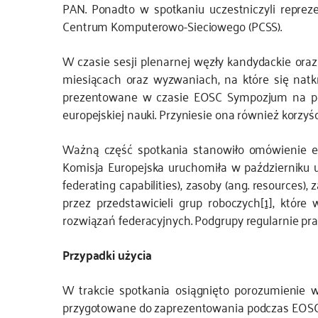
PAN. Ponadto w spotkaniu uczestniczyli reprez
Centrum Komputerowo-Sieciowego (PCSS).
W czasie sesji plenarnej węzły kandydackie ora
miesiącach oraz wyzwaniach, na które się natk
prezentowane w czasie EOSC Sympozjum na poc
europejskiej nauki. Przyniesie ona również korz
Ważną część spotkania stanowiło omówienie ef
Komisja Europejska uruchomiła w październiku 
federating capabilities), zasoby (ang. resources)
przez przedstawicieli grup roboczych
[1]
, które
rozwiązań federacyjnych. Podgrupy regularnie prac
Przypadki użycia
W trakcie spotkania osiągnięto porozumienie 
przygotowane do zaprezentowania podczas EOS