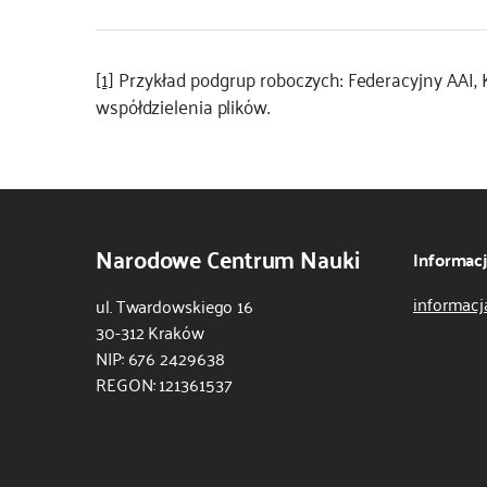
[1]
Przykład podgrup roboczych: Federacyjny AAI, K
współdzielenia plików.
Narodowe Centrum Nauki
Informac
informacj
ul. Twardowskiego 16
30-312 Kraków
NIP: 676 2429638
REGON: 121361537