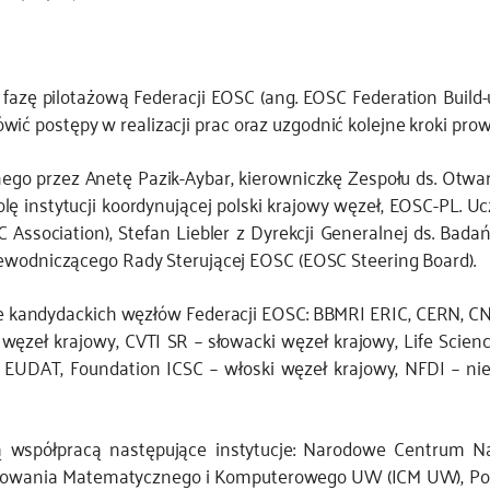
ę pilotażową Federacji EOSC (ang. EOSC Federation Build-up 
 postępy w realizacji prac oraz uzgodnić kolejne kroki prow
nego przez Anetę Pazik-Aybar, kierowniczkę Zespołu ds. Otwa
lę instytucji koordynującej polski krajowy węzeł, EOSC-PL. U
ssociation), Stefan Liebler z Dyrekcji Generalnej ds. Bada
ewodniczącego Rady Sterującej EOSC (EOSC Steering Board).
e kandydackich węzłów Federacji EOSC: BBMRI ERIC, CERN, CNR 
i węzeł krajowy, CVTI SR – słowacki węzeł krajowy, Life Scie
, EUDAT, Foundation ICSC – włoski węzeł krajowy, NFDI – ni
 współpracą następujące instytucje: Narodowe Centrum 
lowania Matematycznego i Komputerowego UW (ICM UW), Polit