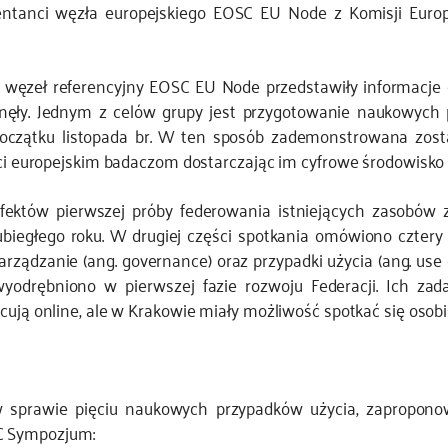
entanci węzła europejskiego EOSC EU Node z Komisji Europ
z węzeł referencyjny EOSC EU Node przedstawiły informacje 
nęły. Jednym z celów grupy jest przygotowanie naukowych 
zątku listopada br. W ten sposób zademonstrowana zostan
yści europejskim badaczom dostarczając im cyfrowe środowisko
ektów pierwszej próby federowania istniejących zasobów
ubiegłego roku. W drugiej części spotkania omówiono cztery
, zarządzanie (ang. governance) oraz przypadki użycia (ang. u
 wyodrębniono w pierwszej fazie rozwoju Federacji. Ich z
ują online, ale w Krakowie miały możliwość spotkać się osobiśc
w sprawie pięciu naukowych przypadków użycia, zapropono
C Sympozjum: