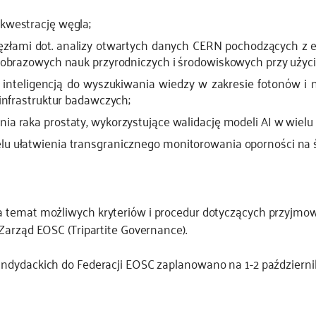
kwestrację węgla;
łami dot. analizy otwartych danych CERN pochodzących z e
obrazowych nauk przyrodniczych i środowiskowych przy użyciu
nteligencją do wyszukiwania wiedzy w zakresie fotonów i 
infrastruktur badawczych;
 raka prostaty, wykorzystujące walidację modeli AI w wielu
 ułatwienia transgranicznego monitorowania oporności na ś
a temat możliwych kryteriów i procedur dotyczących przyjmowa
Zarząd EOSC (Tripartite Governance).
dydackich do Federacji EOSC zaplanowano na 1-2 października