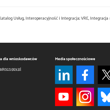
atalog Usług, Interoperacyjność i Integracja; VRE, Integracj
ja dla wnioskodawców
Media społecznościowe
a@ncn.gov.pl