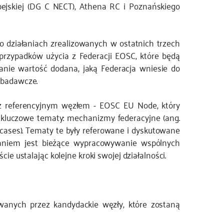
ejskiej (DG C NECT), Athena RC i Poznańskiego
o działaniach zrealizowanych w ostatnich trzech
przypadków użycia z Federacji EOSC, które będą
ie wartość dodana, jaką Federacja wniesie do
 badawcze.
 z referencyjnym węzłem - EOSC EU Node, który
 kluczowe tematy: mechanizmy federacyjne (ang.
se cases). Tematy te były referowane i dyskutowane
adaniem jest bieżące wypracowywanie wspólnych
ie ustalając kolejne kroki swojej działalności.
wanych przez kandydackie węzły, które zostaną