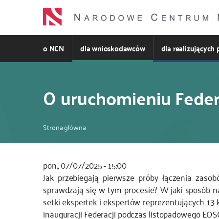
Przejdź
do
treści
o NCN
dla wnioskodawców
dla realizujących 
O uruchomieniu Fede
Ścieżka
Strona główna
nawigacyjna
pon., 07/07/2025 - 15:00
Kod
Jak przebiegają pierwsze próby łączenia zas
CSS
sprawdzają się w tym procesie? W jaki sposób n
i
setki ekspertek i ekspertów reprezentujących 1
JS
inauguracji Federacji podczas listopadowego EO