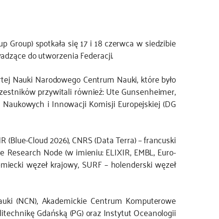
Group) spotkała się 17 i 18 czerwca w siedzibie
adzące do utworzenia Federacji.
rtej Nauki Narodowego Centrum Nauki, które było
czestników przywitali również: Ute Gunsenheimer,
ń Naukowych i Innowacji Komisji Europejskiej (DG
(Blue-Cloud 2026), CNRS (Data Terra) – francuski
nce Research Node (w imieniu: ELIXIR, EMBL, Euro-
emiecki węzeł krajowy, SURF – holenderski węzeł
Nauki (NCN), Akademickie Centrum Komputerowe
echnikę Gdańską (PG) oraz Instytut Oceanologii