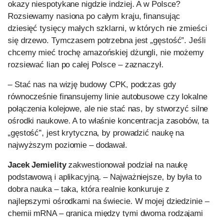
okazy niespotykane nigdzie indziej. A w Polsce?
Rozsiewamy nasiona po całym kraju, finansując
dziesięć tysięcy małych szklarni, w których nie zmieści
się drzewo. Tymczasem potrzebna jest „gęstość”. Jeśli
chcemy mieć trochę amazońskiej dżungli, nie możemy
rozsiewać lian po całej Polsce – zaznaczył.
– Stać nas na wizję budowy CPK, podczas gdy
równocześnie finansujemy linie autobusowe czy lokalne
połączenia kolejowe, ale nie stać nas, by stworzyć silne
ośrodki naukowe. A to właśnie koncentracja zasobów, ta
„gęstość”, jest krytyczna, by prowadzić naukę na
najwyższym poziomie – dodawał.
Jacek Jemielity
zakwestionował podział na naukę
podstawową i aplikacyjną. – Najważniejsze, by była to
dobra nauka – taka, która realnie konkuruje z
najlepszymi ośrodkami na świecie. W mojej dziedzinie –
chemii mRNA – granica między tymi dwoma rodzajami