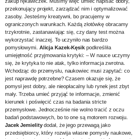
zakup rękawiczek. Musimy więc umieć napisać dobry,
przekonujący projekt, zarządzać nim i optymalizować
zasoby. Jesteśmy kreatywni, bo pracujemy w
ograniczonych warunkach. Każdą złotówkę obracamy
trzykrotnie, zastanawiając się, czy dany test można
wykorzystać inaczej. To uczyniło nas bardzo
pomysłowymi.
Alicja Kazek-Kęsik
podkreśliła
umiejętność przyjmowania krytyki: – W nauce uczymy
się, że krytyka to nie atak, tylko informacja zwrotna.
Wchodząc do przemysłu, naukowiec musi zapytać: co
jest naprawdę potrzebne? Czasem okazuje się, że
pomysł jest dobry, ale nieopłacalny lub rynek jest zbyt
mały. Trzeba umieć przyjąć te informacje, zmienić
kierunek i poświęcić czas na badania stricte
przemysłowe. Jednocześnie nie wolno tracić z oczu
badań podstawowych, bo to one są motorem rozwoju.
Jacek Jemielity
dodał, że jego przewagą jako
przedsiębiorcy, który rozwija własne pomysły naukowe,