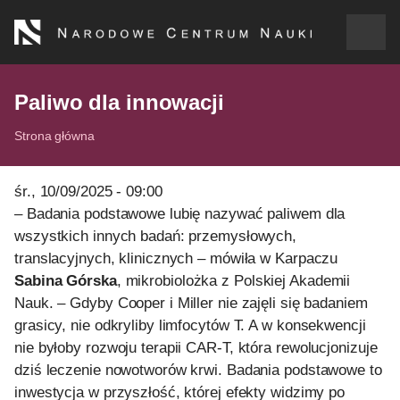
Przejdź
do
treści
o NCN
Paliwo dla innowacji
Strona główna
dla wnioskodawców
Ścieżka
nawigacyjna
dla realizujących projekty
śr., 10/09/2025 - 09:00
Kod
– Badania podstawowe lubię nazywać paliwem dla
CSS
wszystkich innych badań: przemysłowych,
dla ekspertów
i
translacyjnych, klinicznych – mówiła w Karpaczu
JS
Sabina Górska
, mikrobiolożka z Polskiej Akademii
efekty NCN
Nauk. – Gdyby Cooper i Miller nie zajęli się badaniem
grasicy, nie odkryliby limfocytów T. A w konsekwencji
współpraca międzynarodowa
nie byłoby rozwoju terapii CAR-T, która rewolucjonizuje
dziś leczenie nowotworów krwi. Badania podstawowe to
nagroda NCN
inwestycja w przyszłość, której efekty widzimy po