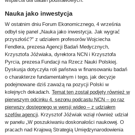
wsparcia dla badań podstawowych.
Nauka jako inwestycja
W ostatnim dniu Forum Ekonomicznego, 4 września
odbył się panel „Nauka jako inwestycja. Jak wygrać
przyszłość?” z udziałem profesorów Wojciecha
Fendlera, prezesa Agencji Badań Medycznych,
Krzysztofa Jóźwiaka, dyrektora NCN i Krzysztofa
Pyrcia, prezesa Fundacji na Rzecz Nauki Polskiej.
Dyskusja dotyczyła roli państwa w finansowaniu badań
o charakterze fundamentalnym i tego, jak decyzje
podejmowane dziś zaważą na pozycji Polski w
kolejnych dekadach.
Temat ten został podjęty również w
pierwszym odcinku 4. sezonu podcastu NCN – po raz
pierwszy dostępnego w wersji wideo – z udziałem
szefów agencji
. Krzysztof Jóźwiak wziął również udział
w panelu „W poszukiwaniu doskonałości naukowej. O
pracach nad Krajową Strategią Umiędzynarodowienia