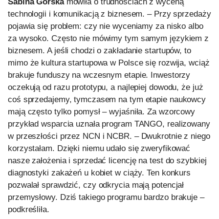
Sabina Górska
mówiła o trudnościach z wyceną
technologii i komunikacją z biznesem. – Przy sprzedaży
pojawia się problem: czy nie wyceniamy za nisko albo
za wysoko. Często nie mówimy tym samym językiem z
biznesem. A jeśli chodzi o zakładanie startupów, to
mimo że kultura startupowa w Polsce się rozwija, wciąż
brakuje funduszy na wczesnym etapie. Inwestorzy
oczekują od razu prototypu, a najlepiej dowodu, że już
coś sprzedajemy, tymczasem na tym etapie naukowcy
mają często tylko pomysł – wyjaśniła. Za wzorcowy
przykład wsparcia uznała program TANGO, realizowany
w przeszłości przez NCN i NCBR. – Dwukrotnie z niego
korzystałam. Dzięki niemu udało się zweryfikować
nasze założenia i sprzedać licencję na test do szybkiej
diagnostyki zakażeń u kobiet w ciąży. Ten konkurs
pozwalał sprawdzić, czy odkrycia mają potencjał
przemysłowy. Dziś takiego programu bardzo brakuje –
podkreśliła.