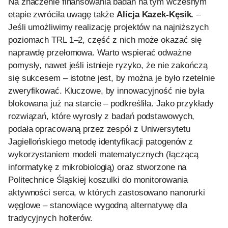
Na znaczenie finansowania badań na tym wczesnym
etapie zwróciła uwagę także
Alicja Kazek-Kęsik.
–
Jeśli umożliwimy realizację projektów na najniższych
poziomach TRL 1–2, część z nich może okazać się
naprawdę przełomowa. Warto wspierać odważne
pomysły, nawet jeśli istnieje ryzyko, że nie zakończą
się sukcesem – istotne jest, by można je było rzetelnie
zweryfikować. Kluczowe, by innowacyjność nie była
blokowana już na starcie – podkreśliła. Jako przykłady
rozwiązań, które wyrosły z badań podstawowych,
podała opracowaną przez zespół z Uniwersytetu
Jagiellońskiego metodę identyfikacji patogenów z
wykorzystaniem modeli matematycznych (łączącą
informatykę z mikrobiologią) oraz stworzone na
Politechnice Śląskiej koszulki do monitorowania
aktywności serca, w których zastosowano nanorurki
węglowe – stanowiące wygodną alternatywę dla
tradycyjnych holterów.