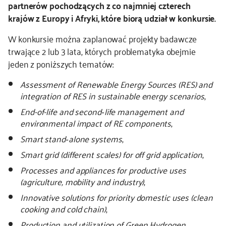
partnerów pochodzących z co najmniej czterech
krajów z Europy i Afryki, które biorą udział w konkursie.
kontakt
W konkursie można zaplanować projekty badawcze
trwające 2 lub 3 lata, których problematyka obejmie
jeden z poniższych tematów:
Assessment of Renewable Energy Sources (RES) and
integration of RES in sustainable energy scenarios
,
End-of-life and second
‐
life management and
environmental impact of RE components
,
Smart stand
‐
alone systems
,
Smart grid (different scales) for off grid application
,
Processes and appliances for productive uses
(agriculture, mobility and industry)
,
Innovative solutions for priority domestic uses (clean
cooking and cold chain)
,
Production and utilization of Green Hydrogen
.