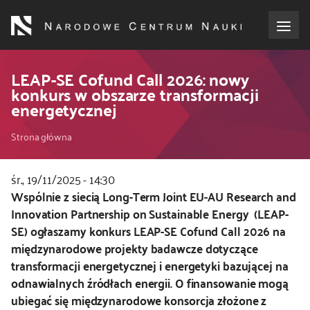
Przejdź
do
treści
o NCN
LEAP-SE Cofund Call 2026: nowy
konkurs w obszarze transformacji
energetycznej
dla wnioskodawców
Ścieżka
Strona główna
dla realizujących projekty
nawigacyjna
śr., 19/11/2025 - 14:30
dla ekspertów
Kod
Wspólnie z siecią Long-Term Joint EU-AU Research and
CSS
Innovation Partnership on Sustainable Energy (LEAP-
efekty NCN
i
SE) ogłaszamy konkurs LEAP-SE Cofund Call 2026 na
JS
międzynarodowe projekty badawcze dotyczące
współpraca międzynarodowa
transformacji energetycznej i energetyki bazującej na
odnawialnych źródłach energii. O finansowanie mogą
nagroda NCN
ubiegać się międzynarodowe konsorcja złożone z