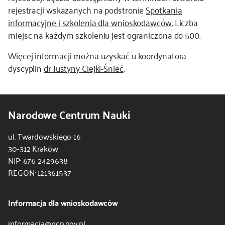
rejestracji wskazanych na podstronie
Spotkania
informacyjne i szkolenia dla wnioskodawców
. Liczba
miejsc na każdym szkoleniu jest ograniczona do 500.
Więcej informacji można uzyskać u koordynatora
dyscyplin
dr Justyny Ciejki-Śnieć
.
Narodowe Centrum Nauki
ul. Twardowskiego 16
30-312 Kraków
NIP: 676 2429638
REGON: 121361537
Informacja dla wnioskodawców
informacja@ncn.gov.pl