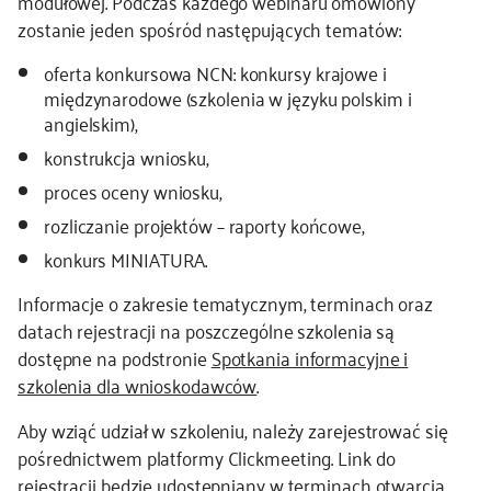
modułowej. Podczas każdego webinaru omówiony
zostanie jeden spośród następujących tematów:
kontakt
oferta konkursowa NCN: konkursy krajowe i
międzynarodowe (szkolenia w języku polskim i
angielskim),
konstrukcja wniosku,
proces oceny wniosku,
rozliczanie projektów – raporty końcowe,
konkurs MINIATURA.
Informacje o zakresie tematycznym, terminach oraz
datach rejestracji na poszczególne szkolenia są
dostępne na podstronie
Spotkania informacyjne i
szkolenia dla wnioskodawców
.
Aby wziąć udział w szkoleniu, należy zarejestrować się
pośrednictwem platformy Clickmeeting. Link do
rejestracji będzie udostępniany w terminach otwarcia