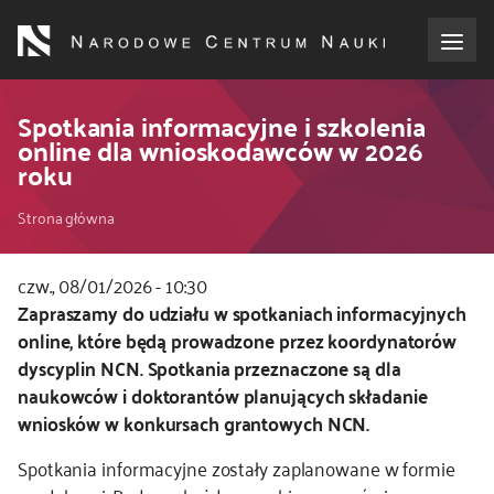
Przejdź
do
treści
o NCN
Spotkania informacyjne i szkolenia
online dla wnioskodawców w 2026
roku
dla wnioskodawców
Ścieżka
Strona główna
dla realizujących projekty
nawigacyjna
czw., 08/01/2026 - 10:30
dla ekspertów
Kod
Zapraszamy do udziału w spotkaniach informacyjnych
CSS
online, które będą prowadzone przez koordynatorów
efekty NCN
i
dyscyplin NCN. Spotkania przeznaczone są dla
JS
naukowców i doktorantów planujących składanie
współpraca międzynarodowa
wniosków w konkursach grantowych NCN.
Spotkania informacyjne zostały zaplanowane w formie
nagroda NCN