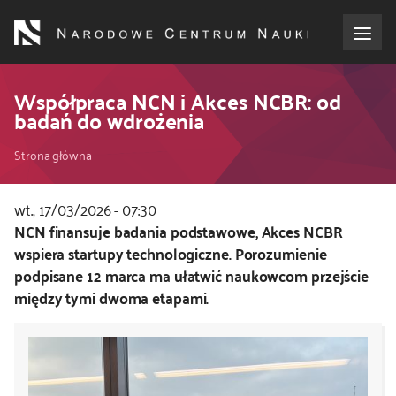
Przejdź
do
treści
o NCN
Współpraca NCN i Akces NCBR: od
badań do wdrożenia
dla wnioskodawców
Ścieżka
Strona główna
dla realizujących projekty
nawigacyjna
wt., 17/03/2026 - 07:30
Kod
NCN finansuje badania podstawowe, Akces NCBR
dla ekspertów
CSS
wspiera startupy technologiczne. Porozumienie
i
podpisane 12 marca ma ułatwić naukowcom przejście
efekty NCN
JS
między tymi dwoma etapami.
współpraca międzynarodowa
nagroda NCN