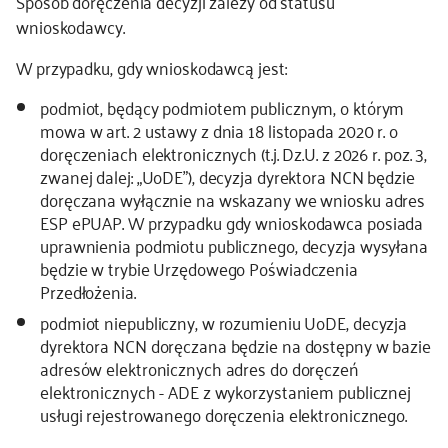
Sposób doręczenia decyzji zależy od statusu
wnioskodawcy.
kontakt
W przypadku, gdy wnioskodawcą jest:
podmiot, będący podmiotem publicznym, o którym
mowa w art. 2 ustawy z dnia 18 listopada 2020 r. o
doręczeniach elektronicznych (t.j. Dz.U. z 2026 r. poz. 3,
zwanej dalej: „UoDE”), decyzja dyrektora NCN będzie
doręczana wyłącznie na wskazany we wniosku adres
ESP ePUAP. W przypadku gdy wnioskodawca posiada
uprawnienia podmiotu publicznego, decyzja wysyłana
będzie w trybie Urzędowego Poświadczenia
Przedłożenia.
podmiot niepubliczny, w rozumieniu UoDE, decyzja
dyrektora NCN doręczana będzie na dostępny w bazie
adresów elektronicznych adres do doręczeń
elektronicznych - ADE z wykorzystaniem publicznej
usługi rejestrowanego doręczenia elektronicznego.