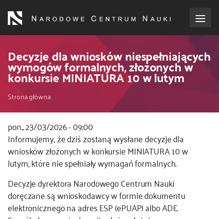
Przejdź
do
treści
o NCN
Decyzje dla wniosków niespełniających
wymogów formalnych, złożonych w
konkursie MINIATURA 10 w lutym
dla wnioskodawców
Ścieżka
Strona główna
dla realizujących projekty
nawigacyjna
pon., 23/03/2026 - 09:00
dla ekspertów
Kod
Informujemy, że dziś zostaną wysłane decyzje dla
CSS
wniosków złożonych w konkursie MINIATURA 10 w
efekty NCN
i
lutym, które nie spełniały wymagań formalnych.
JS
Decyzje dyrektora Narodowego Centrum Nauki
współpraca międzynarodowa
doręczane są wnioskodawcy w formie dokumentu
elektronicznego na adres ESP (ePUAP) albo ADE.
nagroda NCN