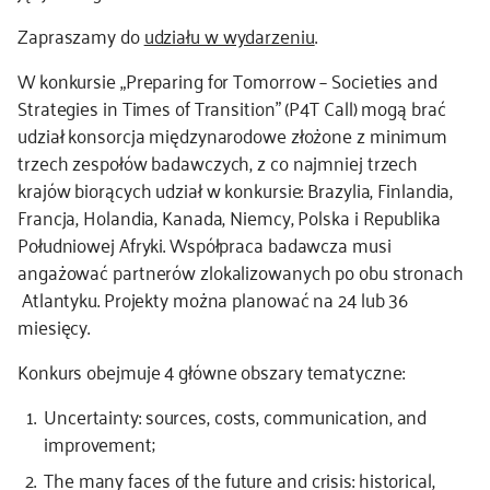
Zapraszamy do
udziału w wydarzeniu
.
kontakt
W konkursie „Preparing for Tomorrow – Societies and
Strategies in Times of Transition” (P4T Call) mogą brać
udział konsorcja międzynarodowe złożone z minimum
trzech zespołów badawczych, z co najmniej trzech
krajów biorących udział w konkursie: Brazylia, Finlandia,
Francja, Holandia, Kanada, Niemcy, Polska i Republika
Południowej Afryki. Współpraca badawcza musi
angażować partnerów zlokalizowanych po obu stronach
Atlantyku. Projekty można planować na 24 lub 36
miesięcy.
Konkurs obejmuje 4 główne obszary tematyczne:
Uncertainty: sources, costs, communication, and
improvement;
The many faces of the future and crisis: historical,