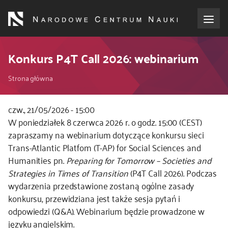
Przejdź
do
treści
o NCN
Konkurs P4T Call 2026: webinarium
Ścieżka
dla wnioskodawców
Strona główna
nawigacyjna
dla realizujących projekty
czw., 21/05/2026 - 15:00
Kod
W poniedziałek 8 czerwca 2026 r. o godz. 15:00 (CEST)
CSS
zapraszamy na webinarium dotyczące konkursu sieci
dla ekspertów
i
Trans-Atlantic Platfom (T-AP) for Social Sciences and
JS
Humanities pn.
Preparing for Tomorrow – Societies and
efekty NCN
Strategies in Times of Transition
(P4T Call 2026). Podczas
wydarzenia przedstawione zostaną ogólne zasady
współpraca międzynarodowa
konkursu, przewidziana jest także sesja pytań i
odpowiedzi (Q&A). Webinarium będzie prowadzone w
nagroda NCN
języku angielskim.