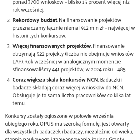
ponad 3700 wniosków – blisko 15 procent więcej niż
rok wcześniej.
kontakt
Rekordowy budżet
. Na finansowanie projektów
przeznaczamy łącznie niemal 912 mln zł – najwięcej w
historii tych konkursów.
Więcej finansowanych projektów
. Finansowanie
otrzymają 522 projekty (liczba nie obejmuje wniosków
LAP). Rok wcześniej w analogicznym momencie
sfinansowaliśmy 441 projektów, w 2024 roku – 485.
Coraz większa skala konkursów NCN
. Badaczki i
badacze składają
coraz więcej wniosków
do NCN.
Obsługuje je ta sama liczba pracowników co kilka lat
temu.
Konkursy zostały ogłoszone w połowie września
ubiegłego roku. OPUS ma szeroką formułę, jest otwarty
dla wszystkich badaczek i badaczy, niezależnie od wieku,
stopnia naukowego i zaawansowania kariery. Granty