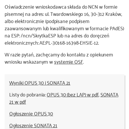
Oświadczenie wnioskodawca składa do NCN w formie
pisemnej na adres: ul. Twardowskiego 16, 30-312 Kraków,
albo elektronicznie (podpisane podpisem
zaawansowanym lub kwalifikowanym w formacie PAdES)
na ESP: /ncn/SkrytkaESP lub na adres do doręczeń
elektronicznych: AE:PL-30168-16398-EHSIE-12.
W razie pytań, zachęcamy do kontaktu z opiekunem
wniosku wskazanym w
systemie OSF
.
Wyniki OPUS 30 i SONATA 21
Listy do pobrania:
OPUS 30 (bez LAP) w pdf
,
SONATA
21 w pdf
Ogłoszenie OPUS 30
Ogłoszenie SONATA 21