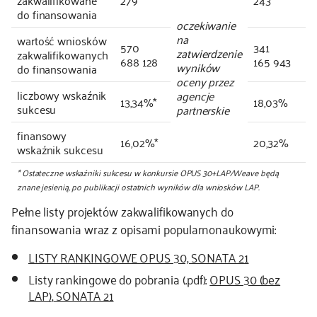
zakwalifikowane
279
243
do finansowania
oczekiwanie
na
wartość wniosków
570
341
zatwierdzenie
zakwalifikowanych
688 128
165 943
wyników
do finansowania
oceny przez
liczbowy wskaźnik
agencje
13,34%*
18,03%
sukcesu
partnerskie
finansowy
16,02%*
20,32%
wskaźnik sukcesu
* Ostateczne wskaźniki sukcesu w konkursie OPUS 30+LAP/Weave będą
znane jesienią, po publikacji ostatnich wyników dla wniosków LAP.
Pełne listy projektów zakwalifikowanych do
finansowania wraz z opisami popularnonaukowymi:
LISTY RANKINGOWE OPUS 30, SONATA 21
Listy rankingowe do pobrania (.pdf):
OPUS 30 (bez
LAP)
,
SONATA 21