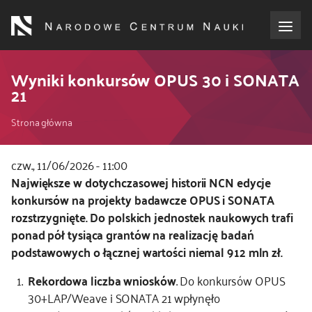
Przejdź
do
treści
o NCN
Wyniki konkursów OPUS 30 i SONATA
21
dla wnioskodawców
Ścieżka
Strona główna
dla realizujących projekty
nawigacyjna
czw., 11/06/2026 - 11:00
Kod
Największe w dotychczasowej historii NCN edycje
dla ekspertów
CSS
konkursów na projekty badawcze OPUS i SONATA
i
rozstrzygnięte. Do polskich jednostek naukowych trafi
efekty NCN
JS
ponad pół tysiąca grantów na realizację badań
podstawowych o łącznej wartości niemal 912 mln zł.
współpraca międzynarodowa
Rekordowa liczba wniosków
. Do konkursów OPUS
30+LAP/Weave i SONATA 21 wpłynęło
nagroda NCN