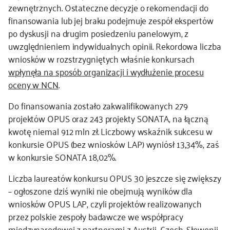
zewnętrznych. Ostateczne decyzje o rekomendacji do
finansowania lub jej braku podejmuje zespół ekspertów
po dyskusji na drugim posiedzeniu panelowym, z
uwzględnieniem indywidualnych opinii. Rekordowa liczba
wniosków w rozstrzygniętych właśnie konkursach
wpłynęła na sposób organizacji i wydłużenie procesu
oceny w NCN
.
Do finansowania zostało zakwalifikowanych 279
projektów OPUS oraz 243 projekty SONATA, na łączną
kwotę niemal 912 mln zł. Liczbowy wskaźnik sukcesu w
konkursie OPUS (bez wniosków LAP) wyniósł 13,34%, zaś
w konkursie SONATA 18,02%.
Liczba laureatów konkursu OPUS 30 jeszcze się zwiększy
– ogłoszone dziś wyniki nie obejmują wyników dla
wniosków OPUS LAP, czyli projektów realizowanych
przez polskie zespoły badawcze we współpracy
międzynarodowej z partnerami z Austrii, Czech, Słowenii,