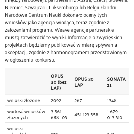
Niemiec, Szwajcarii, Luksemburga lub Belgii-Flandrii.
Narodowe Centrum Nauki dokonało oceny tych
wniosków jako agencja wiodąca, teraz zgodnie z
założeniami programu Weave agencje partnerskie
muszą zatwierdzić te wyniki. Informacje o zwycięskich
projektach będziemy publikować w miarę spływania
akceptacji, zgodnie z harmonogramem przedstawionym
w
ogłoszeniu konkursu
.
OPUS
OPUS 30
SONATA
30 (bez
LAP
21
LAP)
wnioski złożone
2092
267
1348
wartość wniosków
3 561
1 679
451 123 558
złożonych
688 103
013 310
wnioski