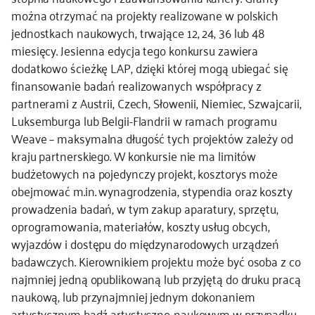
można otrzymać na projekty realizowane w polskich
jednostkach naukowych, trwające 12, 24, 36 lub 48
miesięcy. Jesienna edycja tego konkursu zawiera
dodatkowo ścieżkę LAP, dzięki której mogą ubiegać się
finansowanie badań realizowanych współpracy z
partnerami z Austrii, Czech, Słowenii, Niemiec, Szwajcarii,
Luksemburga lub Belgii-Flandrii w ramach programu
Weave – maksymalna długość tych projektów zależy od
kraju partnerskiego. W konkursie nie ma limitów
budżetowych na pojedynczy projekt, kosztorys może
obejmować m.in. wynagrodzenia, stypendia oraz koszty
prowadzenia badań, w tym zakup aparatury, sprzętu,
oprogramowania, materiałów, koszty usług obcych,
wyjazdów i dostępu do międzynarodowych urządzeń
badawczych. Kierownikiem projektu może być osoba z co
najmniej jedną opublikowaną lub przyjętą do druku pracą
naukową, lub przynajmniej jednym dokonaniem
artystycznym bądź artystyczno-naukowym w przypadku