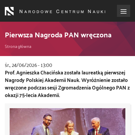
Przejdź
do
treści
o NCN
Pierwsza Nagroda PAN wręczona
Ścieżka
dla wnioskodawców
Strona główna
nawigacyjna
dla realizujących projekty
śr., 24/06/2026 - 13:00
Kod
Prof. Agnieszka Chacińska została laureatką pierwszej
CSS
Nagrody Polskiej Akademii Nauk. Wyróżnienie zostało
dla ekspertów
i
wręczone podczas sesji Zgromadzenia Ogólnego PAN z
JS
okazji 75-lecia Akademii.
efekty NCN
współpraca międzynarodowa
nagroda NCN