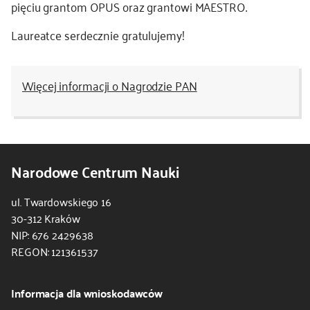
pięciu grantom OPUS oraz grantowi MAESTRO.
Laureatce serdecznie gratulujemy!
Więcej informacji o Nagrodzie PAN
Narodowe Centrum Nauki
ul. Twardowskiego 16
30-312 Kraków
NIP: 676 2429638
REGON: 121361537
Informacja dla wnioskodawców