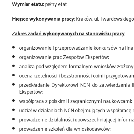
Wymiar etatu:
pełny etat
Miejsce wykonywania pracy:
Kraków, ul. Twardowskiego
Zakres zadań wykonywanych na stanowisku pracy
:
organizowanie i przeprowadzanie konkursów na fi
organizowanie prac Zespołów Ekspertów;
analiza pod względem formalnym wniosków złożony
ocena rzetelności i bezstronności opinii przygotowa
przedkładanie Dyrektorowi NCN do zatwierdzenia l
Ekspertów;
współpraca z polskimi i zagranicznymi naukowcami;
udział w działaniach NCN obejmujących współpracę
prowadzenie działalności upowszechniającej inform
prowadzenie szkoleń dla wnioskodawców;