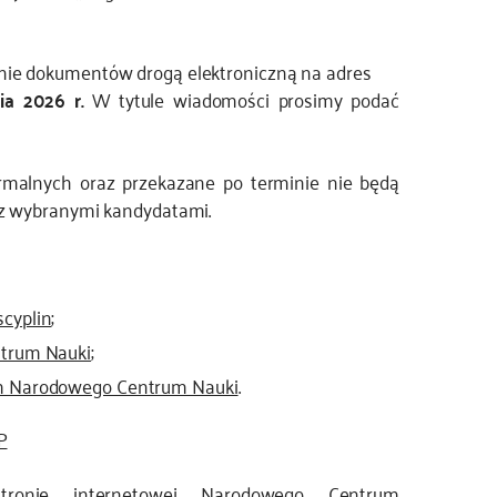
nie dokumentów drogą elektroniczną na adres
ia 2026 r.
W tytule wiadomości prosimy podać
rmalnych oraz przekazane po terminie nie będą
 z wybranymi kandydatami.
cyplin
;
ntrum Nauki
;
em Narodowego Centrum Nauki
.
P
tronie internetowej Narodowego Centrum