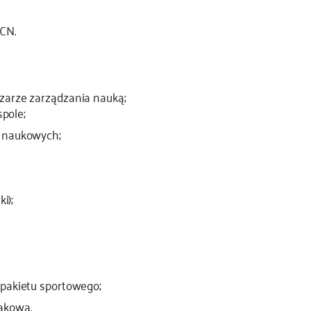
NCN.
zarze zarządzania nauką;
spole;
h naukowych;
ki);
 pakietu sportowego;
akowa.