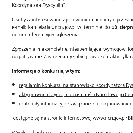
Koordynatora Dyscyplin”.
Osoby zainteresowane aplikowaniem prosimy o przesła
e-mail:
kancelaria@ncn.gov.pl
w terminie do
18 sierpn
numer referencyjny ogłoszenia.
Zgłoszenia niekompletne, niespełniające wymogów fo
rozpatrywane. Zastrzegamy sobie prawo kontaktu tylko
Informacje o konkursie, w tym:
regulamin konkursu na stanowisko Koordynatora Dys
akty prawne dotyczące działalności Narodowego Ce
materiały informacyjne związane z funkcjonowani
dostępne są na stronie internetowej
www.ncn.gov.pl/BI
Wyniki konkursu zostaną opublikowane na s