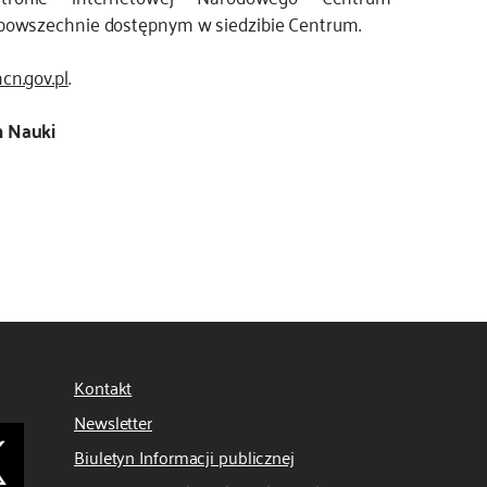
powszechnie dostępnym w siedzibie Centrum.
cn.gov.pl
.
 Nauki
Kontakt
Newsletter
Biuletyn Informacji publicznej