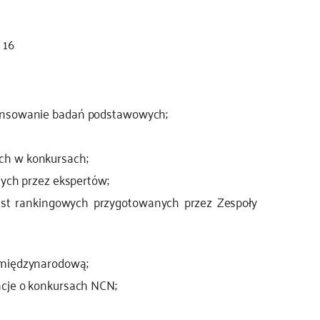
 16
nansowanie badań podstawowych;
ch w konkursach;
nych przez ekspertów;
ist rankingowych przygotowanych przez Zespoły
 międzynarodową;
acje o konkursach NCN;