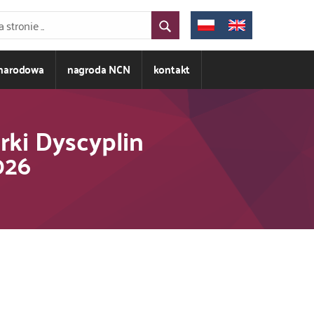
ynarodowa
nagroda NCN
kontakt
ki Dyscyplin
026