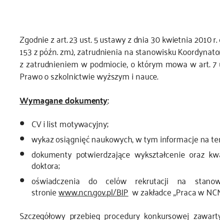
Zgodnie z art. 23 ust. 5 ustawy z dnia 30 kwietnia 2010 r.
153 z późn. zm.), zatrudnienia na stanowisku Koordynat
z zatrudnieniem w podmiocie, o którym mowa w art. 7 ust.
Prawo o szkolnictwie wyższym i nauce.
Wymagane dokumenty
:
CV i list motywacyjny;
wykaz osiągnięć naukowych, w tym informacje na tem
dokumenty potwierdzające wykształcenie oraz kw
doktora;
oświadczenia do celów rekrutacji na stanow
stronie
www.ncn.gov.pl/BIP
w zakładce „Praca w NCN
Szczegółowy przebieg procedury konkursowej zawart