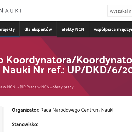
projekty
dla ekspertów
efekty NCN
współpraca międz
o Koordynatora/Koordynator
Nauki Nr ref.: UP/DKD/6/2
ca w NCN
BIP Praca w NCN - oferty pracy
Kod
Organizator:
Rada Narodowego Centrum Nauki
CSS
Stanowisko:
i
JS