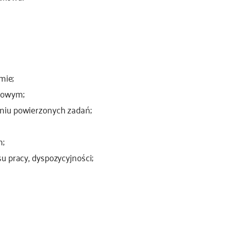
mie;
kowym;
niu powierzonych zadań;
h;
u pracy, dyspozycyjności;