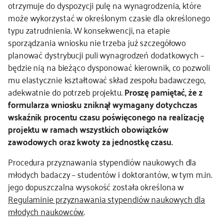
otrzymuje do dyspozycji pulę na wynagrodzenia, które
może wykorzystać w określonym czasie dla określonego
typu zatrudnienia. W konsekwencji, na etapie
sporządzania wniosku nie trzeba już szczegółowo
planować dystrybucji puli wynagrodzeń dodatkowych –
będzie nią na bieżąco dysponować kierownik, co pozwoli
mu elastycznie kształtować skład zespołu badawczego,
adekwatnie do potrzeb projektu.
Proszę pamiętać, że z
formularza wniosku zniknął wymagany dotychczas
wskaźnik procentu czasu poświęconego na realizację
projektu w ramach wszystkich obowiązków
zawodowych oraz kwoty za jednostkę czasu.
Procedura przyznawania stypendiów naukowych dla
młodych badaczy – studentów i doktorantów, w tym m.in.
jego dopuszczalna wysokość została określona w
Regulaminie przyznawania stypendiów naukowych dla
młodych naukowców
.