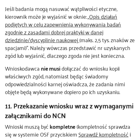
Jeśli badania mogą nasuwać wątpliwości etyczne,
kierownik może je wyjaśnić w oknie:
„Opis działań
podjętych w celu zapewnienia wykonywania badań
zgodnie z zasadami dobrej praktyki w danej
dziedzinie/dyscyplinie naukowej
(maks. 2,5 tys. znaków ze
spacjami)”. Należy wówczas przedstawić nr uzyskanych
zgód lub wyjaśnić, dlaczego zgoda nie jest konieczna.
Wnioskodawca
nie musi
dołączać do wniosku kopii
właściwych zgód, natomiast będąc świadomy
odpowiedzialności karnej oświadcza, że zadania nimi
objęte będą wykonywane dopiero po ich uzyskaniu.
11. Przekazanie wniosku wraz z wymaganymi
załącznikami do NCN
Wnioski muszą być
kompletne
(kompletność sprawdza
się w systemie OSF przyciskiem
Sprawdź kompletność
i