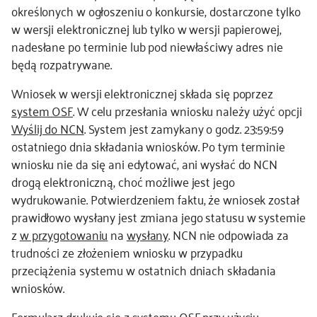
określonych w ogłoszeniu o konkursie, dostarczone tylko
w wersji elektronicznej lub tylko w wersji papierowej,
nadesłane po terminie lub pod niewłaściwy adres nie
będą rozpatrywane.
Wniosek w wersji elektronicznej składa się poprzez
system OSF
. W celu przesłania wniosku należy użyć opcji
Wyślij do NCN
. System jest zamykany o godz. 23:59:59
ostatniego dnia składania wniosków. Po tym terminie
wniosku nie da się ani edytować, ani wysłać do NCN
drogą elektroniczną, choć możliwe jest jego
wydrukowanie. Potwierdzeniem faktu, że wniosek został
prawidłowo wysłany jest zmiana jego statusu w systemie
z
w przygotowaniu
na
wysłany
. NCN nie odpowiada za
trudności ze złożeniem wniosku w przypadku
przeciążenia systemu w ostatnich dniach składania
wniosków.
Formularz drukuje się z systemu OSF przy użyciu