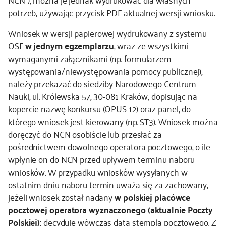
potrzeb, używając przycisk
PDF aktualnej wersji wniosku
.
Wniosek w wersji papierowej wydrukowany z systemu
OSF
w jednym egzemplarzu
, wraz ze wszystkimi
wymaganymi załącznikami (np. formularzem
występowania/niewystępowania pomocy publicznej),
należy przekazać do siedziby Narodowego Centrum
Nauki, ul. Królewska 57, 30-081 Kraków, dopisując na
kopercie nazwę konkursu (OPUS 12) oraz panel, do
którego wniosek jest kierowany (np. ST3). Wniosek można
doręczyć do NCN osobiście lub przesłać za
pośrednictwem dowolnego operatora pocztowego, o ile
wpłynie on do NCN przed upływem terminu naboru
wniosków. W przypadku wniosków wysyłanych w
ostatnim dniu naboru termin uważa się za zachowany,
jeżeli wniosek został nadany
w polskiej placówce
pocztowej operatora wyznaczonego
(aktualnie Poczty
Polskiej):
decyduje wówczas data stempla pocztowego. Z