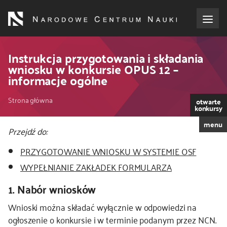
Przejdź
do
treści
o NCN
Instrukcja przygotowania i składania
wniosku w konkursie OPUS 12 –
informacje ogólne
dla wnioskodawców
Ścieżka
Strona główna
otwarte
dla realizujących projekty
konkursy
nawigacyjna
menu
Przejdź do:
dla ekspertów
PRZYGOTOWANIE WNIOSKU W SYSTEMIE OSF
efekty NCN
WYPEŁNIANIE ZAKŁADEK FORMULARZA
1. Nabór wniosków
współpraca międzynarodowa
Wnioski można składać wyłącznie w odpowiedzi na
nagroda NCN
ogłoszenie o konkursie i w terminie podanym przez NCN.