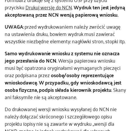
przycisku
Drukuj wersję do NCN
.
Wydruk ten jest jedyną
akceptowaną przez NCN wersją papierową wniosku.
UWAGA
: przed wydrukowaniem należy zwrócić uwagę
na ustawienia druku, bowiem wydruk musi zawierać
wszystkie niezbędne elementy: nagłówki stron, stopki itp.
Samo wydrukowanie wniosku z systemu nie oznacza
jego przesłania do NCN
. Wersja papierowa wniosku
musi być opatrzona oryginałami wymaganych pieczęci
oraz podpisana przez
osobę/osoby reprezentujące
wnioskodawcę
.
W przypadku, gdy wnioskodawcą jest
osoba fizyczna, podpis składa kierownik projektu
. Skany
ani faksymile nie są akceptowane.
Do drukowanej wersji wniosku wysyłanej do NCN nie
należy dołączać skróconego i szczegółowego opisu
projektu (opisy nie są zawarte w wydruku „wersji dla
NCN”), można je jednak wydrukować dla własnych