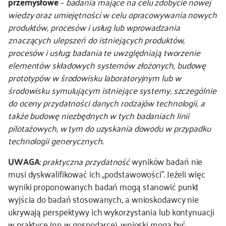
przemysłowe
–
badania mające na celu zdobycie nowej
wiedzy oraz umiejętności w celu opracowywania nowych
produktów, procesów i usług lub wprowadzania
znaczących ulepszeń do istniejących produktów,
procesów i usług; badania te uwzględniają tworzenie
elementów składowych systemów złożonych, budowę
prototypów w środowisku laboratoryjnym lub w
środowisku symulującym istniejące systemy, szczególnie
do oceny przydatności danych rodzajów technologii, a
także budowę niezbędnych w tych badaniach linii
pilotażowych, w tym do uzyskania dowodu w przypadku
technologii generycznych
.
UWAGA
:
praktyczna przydatność
wyników badań nie
musi dyskwalifikować ich „podstawowości”. Jeżeli więc
wyniki proponowanych badań mogą stanowić punkt
wyjścia do badań stosowanych, a wnioskodawcy nie
ukrywają perspektywy ich wykorzystania lub kontynuacji
w praktyce (np. w gospodarce), wnioski mogą być