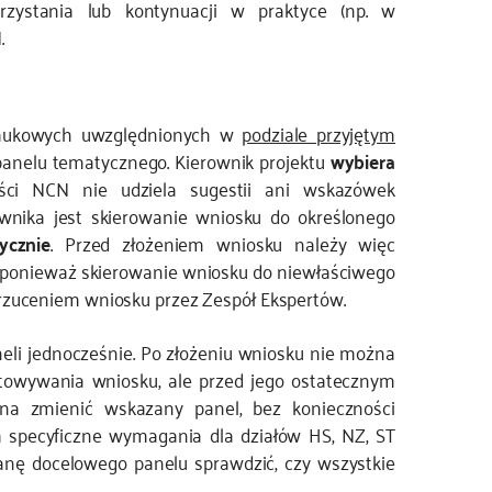
zystania lub kontynuacji w praktyce (np. w
.
 naukowych uwzględnionych w
podziale przyjętym
panelu tematycznego. Kierownik projektu
wybiera
ci NCN nie udziela sugestii ani wskazówek
wnika jest skierowanie wniosku do określonego
ycznie
. Przed złożeniem wniosku należy więc
 ponieważ skierowanie wniosku do niewłaściwego
rzuceniem wniosku przez Zespół Ekspertów.
li jednocześnie. Po złożeniu wniosku nie można
otowywania wniosku, ale przed jego ostatecznym
a zmienić wskazany panel, bez konieczności
 specyficzne wymagania dla działów HS, NZ, ST
ianę docelowego panelu sprawdzić, czy wszystkie