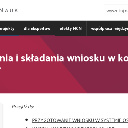
projekty
dla ekspertów
efekty NCN
współpraca międz
ania i składania wniosku w
e
Przejdź do:
PRZYGOTOWANIE WNIOSKU W SYSTEMIE O