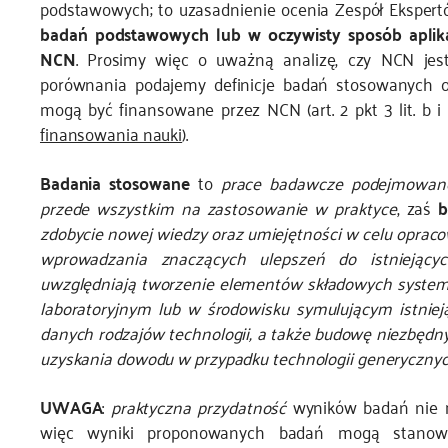
podstawowych; to uzasadnienie ocenia Zespół Eksper
badań podstawowych lub w oczywisty sposób aplik
NCN
. Prosimy więc o uważną analizę, czy NCN je
porównania podajemy definicje badań stosowanych or
mogą być finansowane przez NCN (art. 2 pkt 3 lit. b i
finansowania nauki
).
Badania stosowane
to
prace badawcze podejmowane
przede wszystkim na zastosowanie w praktyce
, zaś
b
zdobycie nowej wiedzy oraz umiejętności w celu oprac
wprowadzania znaczących ulepszeń do istniejący
uwzględniają tworzenie elementów składowych syste
laboratoryjnym lub w środowisku symulującym istniej
danych rodzajów technologii, a także budowę niezbędny
uzyskania dowodu w przypadku technologii generyczny
UWAGA
:
praktyczna przydatność
wyników badań nie mu
więc wyniki proponowanych badań mogą stanowi