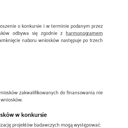
oszenie o konkursie i w terminie podanym przez
osków odbywa się zgodnie z
harmonogramem
amknięcie naboru wniosków następuje po trzech
wniosków zakwalifikowanych do finansowania nie
u wniosków.
osków w konkursie
lizację projektów badawczych mogą występować: