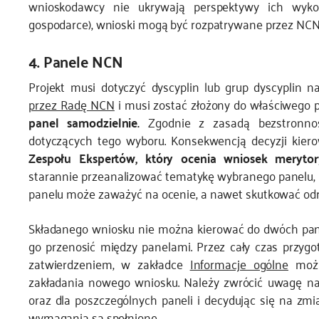
wnioskodawcy nie ukrywają perspektywy ich wykor
gospodarce), wnioski mogą być rozpatrywane przez NCN
4. Panele NCN
Projekt musi dotyczyć dyscyplin lub grup dyscyplin
przez Radę NCN
i musi zostać złożony do właściwego 
panel samodzielnie.
Zgodnie z zasadą bezstronnoś
dotyczących tego wyboru. Konsekwencją decyzji kiero
Zespołu Ekspertów, który ocenia wniosek merytor
starannie przeanalizować tematykę wybranego panelu,
panelu może zaważyć na ocenie, a nawet skutkować od
Składanego wniosku nie można kierować do dwóch pane
go przenosić między panelami. Przez cały czas przyg
zatwierdzeniem, w zakładce
Informacje ogólne
możn
zakładania nowego wniosku. Należy zwrócić uwagę na
oraz dla poszczególnych paneli i decydując się na zm
wymagania są spełnione.