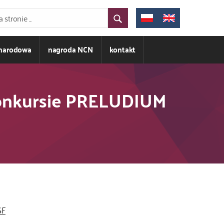
ynarodowa
nagroda NCN
kontakt
 konkursie PRELUDIUM
SF