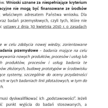
tów.
Wnioski uznane za niespełniające kryterium
acyjne nie mogą być finansowane ze środków
st właściwym adresatem Państwa wniosku. Dla
az badań przemysłowych, czyli tych, które nie
 c
ustawy z dnia 30 kwietnia 2010 r. o zasadach
 w celu zdobycia nowej wiedzy, zorientowane
adania przemysłowe
–
badania mające na celu
owywania nowych produktów, procesów i usług lub
ch produktów, procesów i usług; badania te
mów złożonych, budowę prototypów w środowisku
ące systemy, szczególnie do oceny przydatności
ch w tych badaniach linii pilotażowych, w tym do
ch
.
si dyskwalifikować ich „podstawowości”. Jeżeli
ć punkt wyjścia do badań stosowanych, a