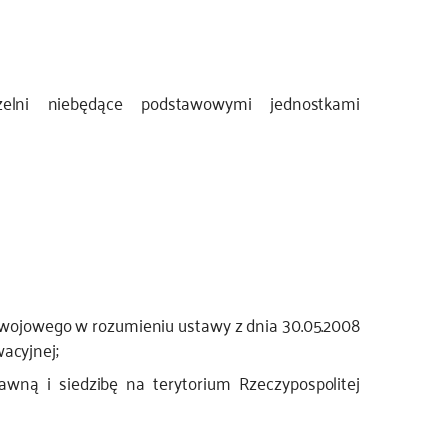
zelni niebędące podstawowymi jednostkami
wojowego w rozumieniu ustawy z dnia 30.05.2008
wacyjnej;
awną i siedzibę na terytorium Rzeczypospolitej