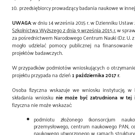
przedsiębiorcy prowadzący badania naukowe w innej f
UWAGA
: w dniu 14 września 2015 r. w Dzienniku Ustaw
Szkolnictwa Wyższego z dnia 9 września 2015 r.
w sprawi
za pośrednictwem Narodowego Centrum Nauki (Dz. U. z 2
mogło udzielać pomocy publicznej na finansowani
projektów badawczych.
W przypadków podmiotów wnioskujących o otrzymanie p
projektu przypada na dzień
1 października 2017 r
.
Osoba fizyczna wskazuje we wniosku instytucję, w kt
składania wniosku
nie może być zatrudniona w tej i
fizyczna nie może wskazać:
podmiotu złożonego (konsorcjum nauk
przemysłowego, centrum naukowego PAN, ce
naukowego utworzonego w ramach struktury 