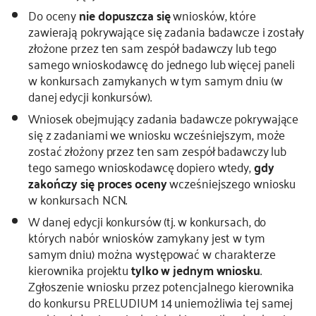
Do oceny
nie dopuszcza się
wniosków, które
zawierają pokrywające się zadania badawcze i zostały
złożone przez ten sam zespół badawczy lub tego
samego wnioskodawcę do jednego lub więcej paneli
w konkursach zamykanych w tym samym dniu (w
danej edycji konkursów).
Wniosek obejmujący zadania badawcze pokrywające
się z zadaniami we wniosku wcześniejszym, może
zostać złożony przez ten sam zespół badawczy lub
tego samego wnioskodawcę dopiero wtedy,
gdy
zakończy się proces oceny
wcześniejszego wniosku
w konkursach NCN.
W danej edycji konkursów (tj. w konkursach, do
których nabór wniosków zamykany jest w tym
samym dniu) można występować w charakterze
kierownika projektu
tylko w jednym wniosku
.
Zgłoszenie wniosku przez potencjalnego kierownika
do konkursu PRELUDIUM 14 uniemożliwia tej samej