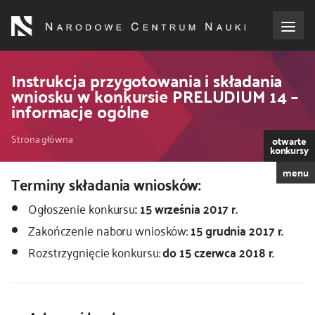
Przejdź
do
treści
o NCN
Instrukcja przygotowania i składania
wniosku w konkursie PRELUDIUM 14 –
informacje ogólne
dla wnioskodawców
Ścieżka
Strona główna
otwarte
dla realizujących projekty
konkursy
nawigacyjna
menu
Terminy składania wniosków:
dla ekspertów
Ogłoszenie konkursu
: 15 września 2017 r.
efekty NCN
Zakończenie naboru wniosków:
15 grudnia 2017 r.
Rozstrzygnięcie konkursu:
do 15 czerwca 2018 r.
współpraca międzynarodowa
nagroda NCN