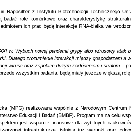
i Rappsilber z Instytutu Biotechnologii Technicznego Uniwe
dą badać role komórkowe oraz charakterystykę struktur
zedmiotem ich prac będą interakcje RNA-białka we wrodzo
XI w. Wybuch nowej pandemii grypy albo wirusowy atak bio
arki. Dlatego zrozumienie interakcji między gospodarzem a
acji wirusa oraz zapobiec dużym zakłóceniom i stratom
– po
 przede wszystkim badania, będą miały jeszcze większą rolę 
ncka (MPG) realizowana wspólnie z Narodowym Centrum Na
nisterstwo Edukacji i Badań (BMBF). Program ma na celu
wsp
pektem jest wsparcie finansowe dla wybitnych naukowców
tworzonej infrastrukturze, istnieją już warunki oraz o