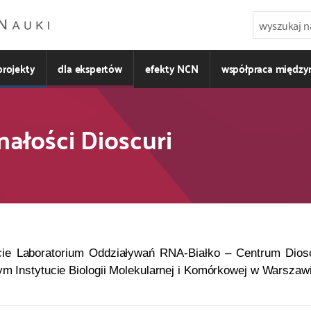
projekty
dla ekspertów
efekty NCN
współpraca międz
łości Dioscuri
ie Laboratorium Oddziaływań RNA-Białko – Centrum Diosc
 Instytucie Biologii Molekularnej i Komórkowej w Warszawi