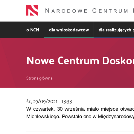
Przejdź
do
treści
o NCN
dla wnioskodawców
dla realizujących 
Nowe Centrum Doskona
Ścieżka
Strona główna
nawigacyjna
śr., 29/09/2021 - 13:33
Kod
W czwartek, 30 września miało miejsce otwarc
CSS
Michlewskiego. Powstało ono w
Międzynarodowym
i
JS