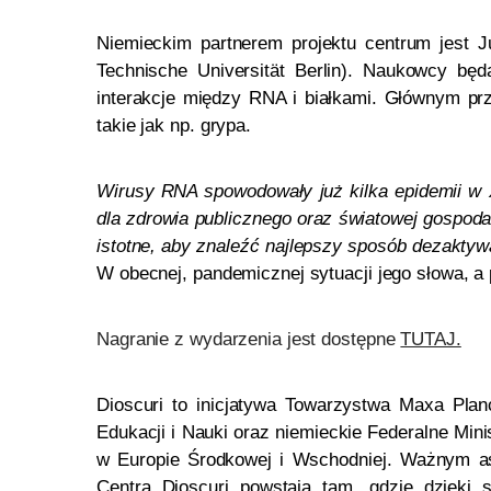
Niemieckim partnerem projektu centrum jest Jur
Technische Universität Berlin). Naukowcy bę
interakcje między RNA i białkami. Głównym pr
takie jak np. grypa.
Wirusy RNA spowodowały już kilka epidemii w X
dla zdrowia publicznego oraz światowej gospod
istotne, aby znaleźć najlepszy sposób dezaktyw
W obecnej, pandemicznej sytuacji jego słowa, a
Nagranie z wydarzenia jest dostępne
TUTAJ.
Dioscuri to inicjatywa Towarzystwa Maxa Pla
Edukacji i Nauki oraz niemieckie Federalne Mi
w Europie Środkowej i Wschodniej. Ważnym as
Centra Dioscuri powstają tam, gdzie dzięki s