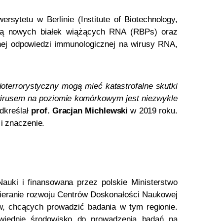
rsytetu w Berlinie (Institute of Biotechnology,
alną nowych białek wiążących RNA (RBPs) oraz
nej odpowiedzi immunologicznej na wirusy RNA,
terrorystyczny mogą mieć katastrofalne skutki
 wirusem na poziomie komórkowym jest niezwykle
dkreślał
prof. Gracjan Michlewski
w 2019 roku.
i znaczenie.
uki i finansowana przez polskie Ministerstwo
ieranie rozwoju Centrów Doskonałości Naukowej
, chcących prowadzić badania w tym regionie.
dpowiednie środowisko do prowadzenia badań na