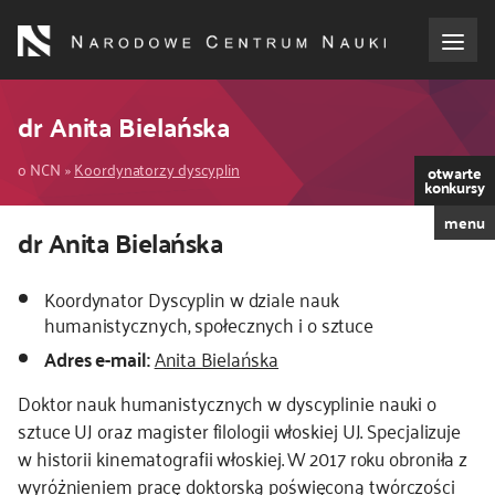
Przejdź
do
treści
o NCN
dr Anita Bielańska
Ścieżka
dla wnioskodawców
o NCN
Koordynatorzy dyscyplin
otwarte
konkursy
nawigacyjna
menu
dla realizujących projekty
Kod
dr Anita Bielańska
CSS
i
dla ekspertów
Koordynator Dyscyplin w dziale nauk
JS
humanistycznych, społecznych i o sztuce
efekty NCN
Adres e-mail:
Anita Bielańska
Doktor nauk humanistycznych w dyscyplinie nauki o
współpraca międzynarodowa
sztuce UJ oraz magister filologii włoskiej UJ. Specjalizuje
w historii kinematografii włoskiej. W 2017 roku obroniła z
nagroda NCN
wyróżnieniem pracę doktorską poświęconą twórczości