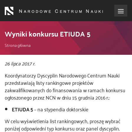
Przejdź
do
treści
o NCN
Wyniki konkursu ETIUDA 5
Ścieżka
dla wnioskodawców
Strona główna
nawigacyjna
dla realizujących projekty
26 lipca 2017 r.
Koordynatorzy Dyscyplin Narodowego Centrum Nauki
dla ekspertów
przedstawiają listy rankingowe projektów
zakwalifikowanych do finansowania w ramach konkursu
efekty NCN
ogłoszonego przez NCN w dniu 15 grudnia 2016 r.:
ETIUDA 5
– na stypendia doktorskie
współpraca międzynarodowa
W celu wyświetlenia list rankingowych, proszę wybrać
nagroda NCN
poniżej odpowiedni typ konkursu oraz panel dyscyplin.