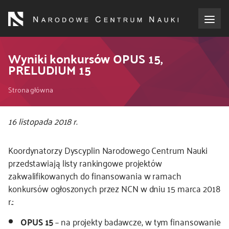
Przejdź
do
treści
o NCN
Wyniki konkursów OPUS 15,
PRELUDIUM 15
dla wnioskodawców
Ścieżka
Strona główna
dla realizujących projekty
nawigacyjna
16 listopada 2018 r.
dla ekspertów
Koordynatorzy Dyscyplin Narodowego Centrum Nauki
przedstawiają listy rankingowe projektów
efekty NCN
zakwalifikowanych do finansowania w ramach
konkursów ogłoszonych przez NCN w dniu 15 marca 2018
współpraca międzynarodowa
r.:
nagroda NCN
OPUS 15
– na projekty badawcze, w tym finansowanie