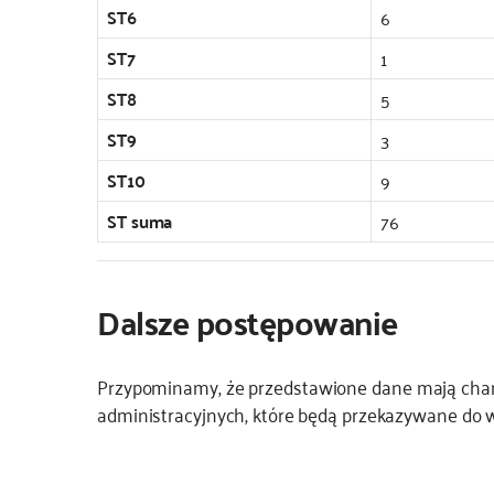
ST6
6
ST7
1
ST8
5
ST9
3
ST10
9
ST suma
76
Dalsze postępowanie
Przypominamy, że przedstawione dane mają char
administracyjnych, które będą przekazywane do