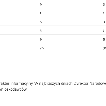
6
3
1
1
5
3
3
1
9
5
76
3
akter informacyjny. W najbliższych dniach Dyrektor Narodow
 wnioskodawców.