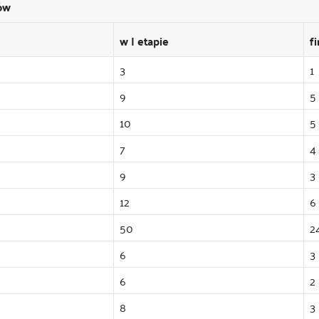
ów
w I etapie
f
3
1
9
5
10
5
7
4
9
3
12
6
50
2
6
3
6
2
8
3