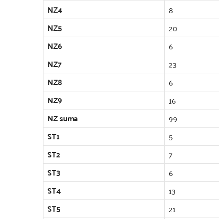
NZ4
8
NZ5
20
NZ6
6
NZ7
23
NZ8
6
NZ9
16
NZ suma
99
ST1
5
ST2
7
ST3
6
ST4
13
ST5
21