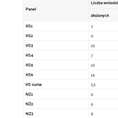
Liczba wniosk
Panel
złożonych
HS1
3
HS2
9
HS3
10
HS4
7
HS5
10
HS6
14
HS suma
53
NZ1
6
NZ2
6
NZ3
8