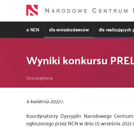
Przejdź
do
treści
o NCN
dla wnioskodawców
dla realizujących 
Wyniki konkursu PRE
Ścieżka
Strona główna
nawigacyjna
Kod
6 kwietnia 2022 r.
CSS
Koordynatorzy Dyscyplin Narodowego Centrum 
i
ogłoszonego przez NCN w dniu 15 września 2021 r.
JS