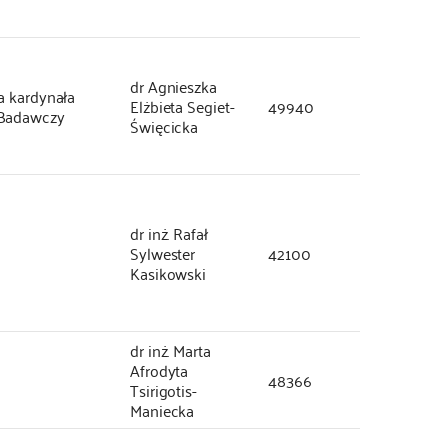
dr Agnieszka
a kardynała
Elżbieta Segiet-
49940
 Badawczy
Święcicka
dr inż. Rafał
Sylwester
42100
Kasikowski
dr inż. Marta
Afrodyta
48366
Tsirigotis-
Maniecka