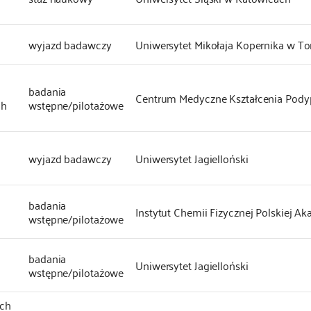
wyjazd badawczy
Uniwersytet Mikołaja Kopernika w To
badania
Centrum Medyczne Kształcenia Po
ch
wstępne/pilotażowe
wyjazd badawczy
Uniwersytet Jagielloński
badania
Instytut Chemii Fizycznej Polskiej A
wstępne/pilotażowe
badania
Uniwersytet Jagielloński
wstępne/pilotażowe
ych