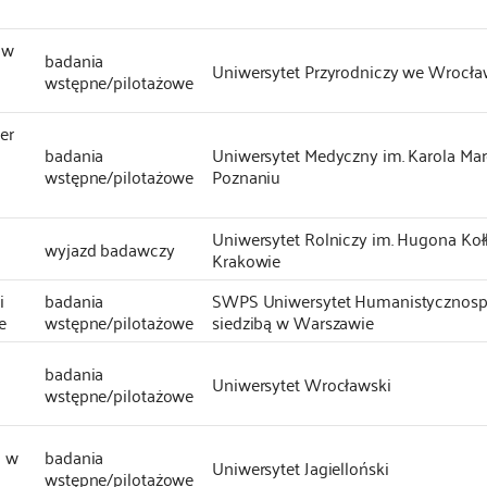
ów
badania
Uniwersytet Przyrodniczy we Wrocła
wstępne/pilotażowe
er
badania
Uniwersytet Medyczny im. Karola Ma
wstępne/pilotażowe
Poznaniu
Uniwersytet Rolniczy im. Hugona Koł
wyjazd badawczy
Krakowie
i
badania
SWPS Uniwersytet Humanistycznosp
e
wstępne/pilotażowe
siedzibą w Warszawie
badania
o
Uniwersytet Wrocławski
wstępne/pilotażowe
h w
badania
Uniwersytet Jagielloński
wstępne/pilotażowe