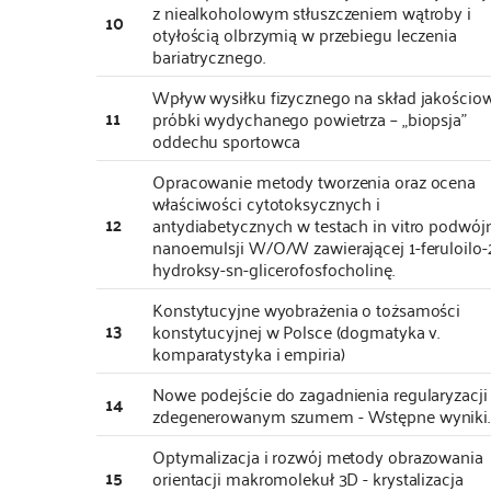
z niealkoholowym stłuszczeniem wątroby i
10
otyłością olbrzymią w przebiegu leczenia
bariatrycznego.
Wpływ wysiłku fizycznego na skład jakościo
11
próbki wydychanego powietrza – „biopsja”
oddechu sportowca
Opracowanie metody tworzenia oraz ocena
właściwości cytotoksycznych i
12
antydiabetycznych w testach in vitro podwój
nanoemulsji W/O/W zawierającej 1-feruloilo-
hydroksy-sn-glicerofosfocholinę.
Konstytucyjne wyobrażenia o tożsamości
13
konstytucyjnej w Polsce (dogmatyka v.
komparatystyka i empiria)
Nowe podejście do zagadnienia regularyzacji
14
zdegenerowanym szumem - Wstępne wyniki.
Optymalizacja i rozwój metody obrazowania
15
orientacji makromolekuł 3D - krystalizacja