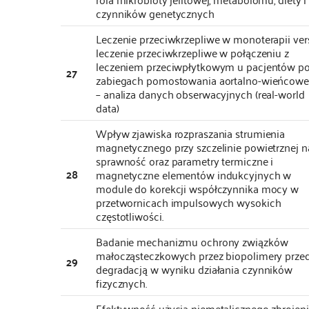
czynników genetycznych
Leczenie przeciwkrzepliwe w monoterapii ver
leczenie przeciwkrzepliwe w połączeniu z
leczeniem przeciwpłytkowym u pacjentów p
27
zabiegach pomostowania aortalno-wieńcow
– analiza danych obserwacyjnych (real-world
data)
Wpływ zjawiska rozpraszania strumienia
magnetycznego przy szczelinie powietrznej n
sprawność oraz parametry termiczne i
28
magnetyczne elementów indukcyjnych w
module do korekcji współczynnika mocy w
przetwornicach impulsowych wysokich
częstotliwości.
Badanie mechanizmu ochrony związków
małocząsteczkowych przez biopolimery prze
29
degradacją w wyniku działania czynników
fizycznych.
Efektywność użycia niemetalicznego zbrojen