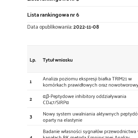
Lista rankingowa nr 6
Data opublikowania:
2022-11-08
Lp.
Tytuł wniosku
Analiza poziomu ekspresji białka TRIM21 w
1
komórkach prawidłowych oraz nowotworow
α,β-Peptydowe inhibitory oddziaływania
2
CD47/SIRPα
Nowy system uwalniania aktywnych peptyd
3
oparty na elastynie
Badanie własności sygnałów przewodnictwa
4
kanałach BK metodą Empirycznej Analizy