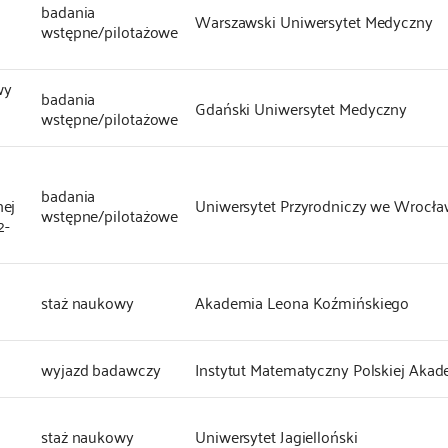
badania
Warszawski Uniwersytet Medyczny
wstępne/pilotażowe
wy
badania
Gdański Uniwersytet Medyczny
wstępne/pilotażowe
badania
nej
Uniwersytet Przyrodniczy we Wrocła
wstępne/pilotażowe
2-
staż naukowy
Akademia Leona Koźmińskiego
wyjazd badawczy
Instytut Matematyczny Polskiej Akad
staż naukowy
Uniwersytet Jagielloński