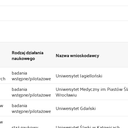
Rodzaj działania
Nazwa wnioskodawcy
naukowego
badania
Uniwersytet Jagielloński
ych
wstępne/pilotażowe
badania
Uniwersytet Medyczny im. Piastów Śl
wstępne/pilotażowe
Wrocławiu
ów
badania
Uniwersytet Gdański
wstępne/pilotażowe
 w
staż naukowy
Uniwersytet Śląski w Katowicach