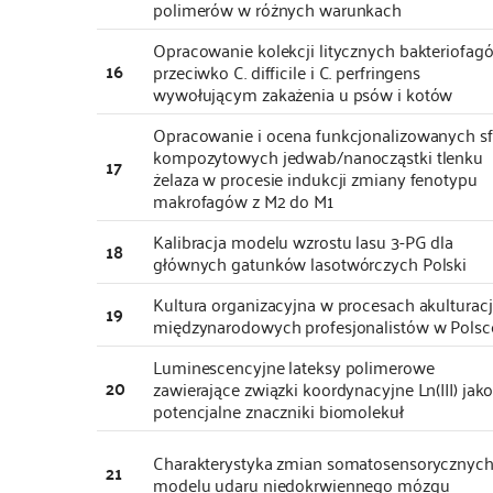
polimerów w różnych warunkach
Opracowanie kolekcji litycznych bakteriofag
16
przeciwko C. difficile i C. perfringens
wywołującym zakażenia u psów i kotów
Opracowanie i ocena funkcjonalizowanych sf
kompozytowych jedwab/nanocząstki tlenku
17
żelaza w procesie indukcji zmiany fenotypu
makrofagów z M2 do M1
Kalibracja modelu wzrostu lasu 3-PG dla
18
głównych gatunków lasotwórczych Polski
Kultura organizacyjna w procesach akulturacj
19
międzynarodowych profesjonalistów w Polsc
Luminescencyjne lateksy polimerowe
20
zawierające związki koordynacyjne Ln(III) jak
potencjalne znaczniki biomolekuł
Charakterystyka zmian somatosensorycznyc
21
modelu udaru niedokrwiennego mózgu