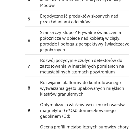
Modów
Ergodyczność produktów skośnych nad
5
przekładaniami odcinków
Szansa czy kłopot? Prywatne świadczenia
położnicze w opiece nad kobietą w ciąży,
6
porodzie i połogu z perspektywy świadczący
je położnych.
Rozwój pozycyjnie czułych detektorów do
7
zastosowania w inercjalnych pomiarach na
metastabilnych atomach pozytronium
Rozwijanie platformy do kontrolowanego
8
wytwarzania gęsto upakowanych miękkich
klastrów granularnych
Optymalizacja właściwości cienkich warstw
9
magnetytu (Fe3O4) domieszkowanego
gadolinem (Gd)
Ocena profili metabolicznych surowicy chor