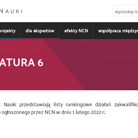
projekty
dla ekspertów
efekty NCN
współpraca międz
IATURA 6
 Nauki przedstawiają listy rankingowe działań zakwalif
e
ogłoszonego przez NCN w dniu 1 lutego 2022 r.: