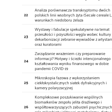
Analiza porównawcza transkryptomu dwóch
22
polskich linii wsobnych żyta (Secale cereale L
warunkach niedoboru żelaza
Wystawy i fabulacje spekulatywne na temat
przeszłości i przyszłości węgla wobec kultury
23
dekarbonizacji: zebranie wywiadów z artysta
oraz kuratorami
Zarządzanie wrażeniem czy preparowanie
informacji? Motywy i ścieżki intencjonalnego
24
kształtowania wyniku finansowego w dobie
pandemii COVID-19
Mikroskopia fazowa z wykorzystaniem
25
ciekłokrystalicznych siatek dyfrakcyjnych i
kamery polaryzacyjnej
Kompleksowe poszukiwanie wspólnych
biomarkerów zespołu jelita drażliwego i
26
współtowarzyszących zaburzeń psychicznych
rola mikrobioty jelitowej, metabolomu, diety i