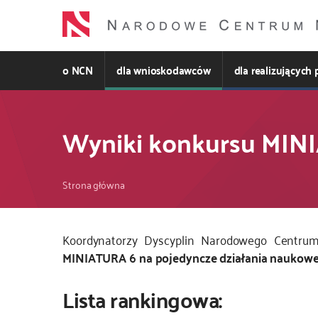
Przejdź
do
treści
o NCN
dla wnioskodawców
dla realizujących 
Wyniki konkursu MIN
Ścieżka
Strona główna
nawigacyjna
Kod
Koordynatorzy Dyscyplin Narodowego Centrum
CSS
MINIATURA 6 na pojedyncze działania naukow
i
Lista rankingowa:
JS