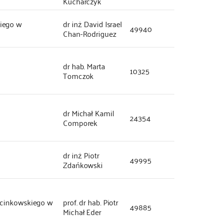
Kucharczyk
iego w
dr inż. David Israel
49940
Chan-Rodriguez
dr hab. Marta
10325
Tomczok
dr Michał Kamil
24354
Comporek
dr inż. Piotr
49995
Zdańkowski
rcinkowskiego w
prof. dr hab. Piotr
49885
Michał Eder