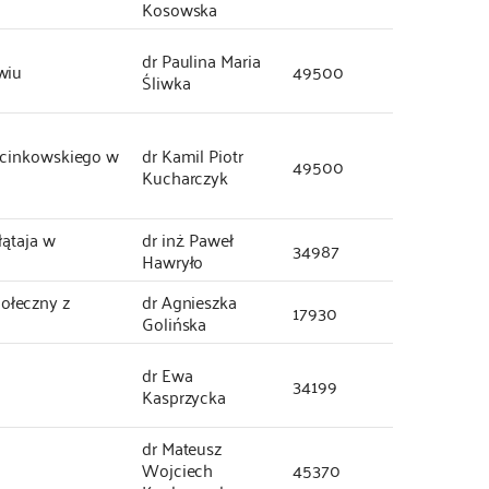
Kosowska
dr Paulina Maria
wiu
49500
Śliwka
rcinkowskiego w
dr Kamil Piotr
49500
Kucharczyk
łątaja w
dr inż. Paweł
34987
Hawryło
ołeczny z
dr Agnieszka
17930
Golińska
dr Ewa
34199
Kasprzycka
dr Mateusz
Wojciech
45370