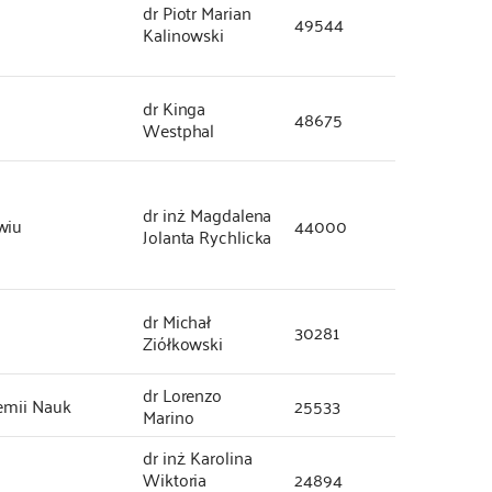
dr Piotr Marian
49544
Kalinowski
dr Kinga
48675
Westphal
dr inż. Magdalena
wiu
44000
Jolanta Rychlicka
dr Michał
30281
Ziółkowski
dr Lorenzo
emii Nauk
25533
Marino
dr inż. Karolina
Wiktoria
24894