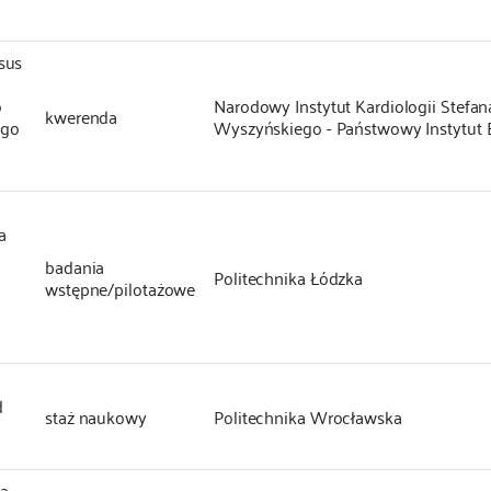
sus
o
Narodowy Instytut Kardiologii Stefan
kwerenda
ego
Wyszyńskiego - Państwowy Instytut
a
badania
Politechnika Łódzka
wstępne/pilotażowe
d
staż naukowy
Politechnika Wrocławska
ia