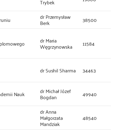
Trybek
dr Przemysław
runiu
38500
Berk
dr Maria
dyplomowego
11584
Węgrzynowska
dr Sushil Sharma
34463
dr Michał Józef
kademii Nauk
49940
Bogdan
dr Anna
Małgorzata
48540
Mandziak