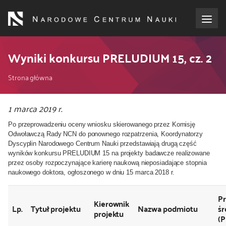
Przejdź
do
treści
o NCN
Wyniki konkursu PRELUDIUM 15, cz. 2
Ścieżka
dla wnioskodawców
Strona główna
nawigacyjna
dla realizujących projekty
1 marca 2019 r.
Po przeprowadzeniu oceny wniosku skierowanego przez Komisję
dla ekspertów
Odwoławczą Rady NCN do ponownego rozpatrzenia,
Koordynatorzy
Dyscyplin Narodowego Centrum Nauki przedstawiają drugą część
wyników konkursu PRELUDIUM 15
na projekty badawcze realizowane
efekty NCN
przez osoby rozpoczynające karierę naukową nieposiadające stopnia
naukowego doktora,
ogłoszonego w dniu 15 marca 2018 r.
współpraca międzynarodowa
P
Kierownik
Lp.
Tytuł projektu
Nazwa podmiotu
śr
projektu
nagroda NCN
(