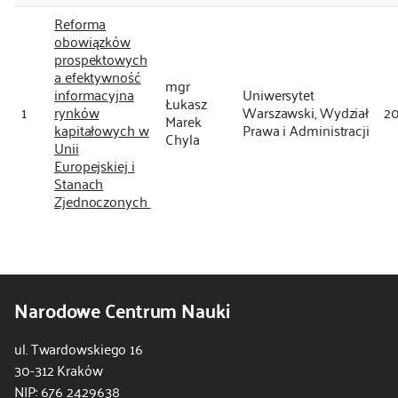
Reforma
kontakt
obowiązków
prospektowych
a efektywność
mgr
informacyjna
Uniwersytet
Łukasz
1
rynków
Warszawski, Wydział
2
Marek
kapitałowych w
Prawa i Administracji
Chyla
Unii
Europejskiej i
Stanach
Zjednoczonych
Narodowe Centrum Nauki
ul. Twardowskiego 16
30-312 Kraków
NIP: 676 2429638