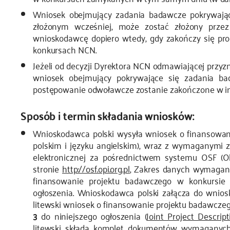
Wniosek obejmujący zadania badawcze pokrywają
złożonym wcześniej, może zostać złożony prz
wnioskodawcę dopiero wtedy, gdy zakończy się pr
konkursach NCN.
Jeżeli od decyzji Dyrektora NCN odmawiającej przy
wniosek obejmujący pokrywające się zadania b
postępowanie odwoławcze zostanie zakończone w in
Sposób i termin składania wniosków:
Wnioskodawca polski wysyła wniosek o finansowan
polskim i języku angielskim), wraz z wymaganymi za
elektronicznej za pośrednictwem systemu OSF (O
stronie
http://osf.opi.org.pl
, Zakres danych wymagan
finansowanie projektu badawczego w konkursi
ogłoszenia. Wnioskodawca polski załącza do wnio
litewski wniosek o finansowanie projektu badawcz
3
do niniejszego ogłoszenia (
Joint Project Descrip
litewski składa komplet dokumentów wymaganych