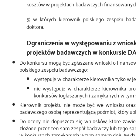
kosztów w projektach badawczych finansowanyc
5) w których kierownik polskiego zespołu ba
doktora.
Ograniczenia w występowaniu z wniosk
projektów badawczych w konkursie D
Do konkursu mogą być zgłaszane wnioski o finansow
polskiego zespołu badawczego:
występuje w charakterze kierownika tylko w 
nie występuje w charakterze kierownika pr
konkursów (ogłaszanych i zamykanych w tym 
Kierownik projektu nie może być we wniosku oraz 
badawczego osobą reprezentującą podmiot, który ubie
Do oceny nie dopuszcza się wniosków, które zawier
złożone przez ten sam zespół badawczy lub tego sa
w konkursach zamykanych w tym samym dniu (w dane