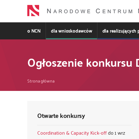
Przejdź
do
treści
o NCN
dla wnioskodawców
dla realizujących 
Ogłoszenie konkursu 
Ścieżka
Strona główna
nawigacyjna
Otwarte konkursy
Coordination & Capacity Kick-off
1 wrz