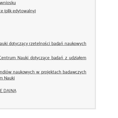
 wniosku
ate
(plik edytowalny)
uki dotyczący rzetelności badań naukowych
Centrum Nauki dotyczące badań z udziałem
endiów naukowych w projektach badawczych
m Nauki
E DAINA