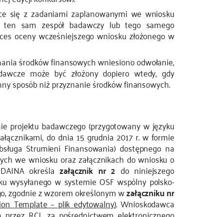
ce się z zadaniami zaplanowanymi we wniosku
ez ten sam zespół badawczy lub tego samego
oces oceny wcześniejszego wniosku złożonego w
znania środków finansowych wniesiono odwołanie,
adawcze może być złożony dopiero wtedy, gdy
ny sposób niż przyznanie środków finansowych.
ie projektu badawczego (przygotowany w języku
łącznikami, do dnia 15 grudnia 2017 r. w formie
bsługa Strumieni Finansowania) dostępnego na
ych we wniosku oraz załącznikach do wniosku o
e DAINA określa
załącznik nr 2
do niniejszego
sku wysyłanego w systemie OSF wspólny polsko-
ego, zgodnie z wzorem określonym w
załączniku
nr
tion Template – plik edytowalny)
. Wnioskodawca
 przez RCL za pośrednictwem elektronicznego