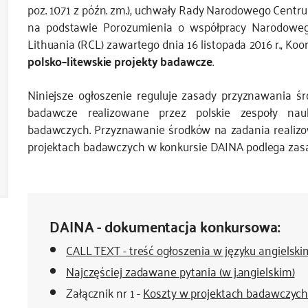
poz. 1071 z późn. zm.), uchwały Rady Narodowego Centrum
na podstawie Porozumienia o współpracy Narodoweg
Lithuania (RCL) zawartego dnia 16 listopada 2016 r., Ko
polsko–litewskie projekty badawcze
.
Niniejsze ogłoszenie reguluje zasady przyznawania 
badawcze realizowane przez polskie zespoły nau
badawczych. Przyznawanie środków na zadania realizow
projektach badawczych w konkursie DAINA podlega zas
DAINA - dokumentacja konkursowa:
CALL TEXT - treść ogłoszenia w języku angielski
Najczęściej zadawane pytania (w j.angielskim)
Załącznik nr 1 -
Koszty w projektach badawczyc