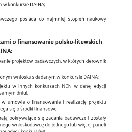
h w konkursie DAINA;
dawczego posiada co najmniej stopień naukowy
ami o finansowanie polsko-litewskich
AINA:
anie projektów badawczych, w których kierownik
jednym wniosku składanym w konkursie DAINA;
ojektu w innych konkursach NCN w danej edycji
samym dniu).
w umowie o finansowanie i realizację projektu
ga się o środki finansowe.
ają pokrywające się zadania badawcze i zostały
mego wnioskodawcę do jednego lub więcej paneli
j edycji konkursów).