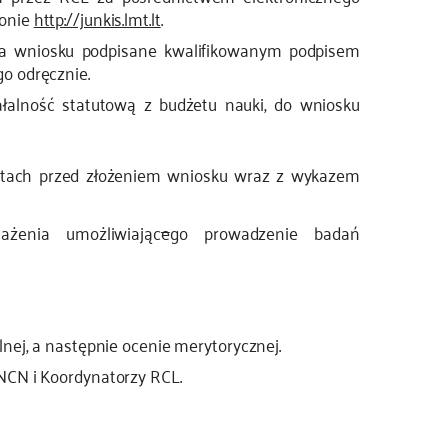
ronie
http://junkis.lmt.lt
.
nia wniosku podpisane kwalifikowanym podpisem
o odręcznie.
ałalność statutową z budżetu nauki, do wniosku
atach przed złożeniem wniosku wraz z wykazem
ażenia umożliwiając
e
go prowadzenie badań
nej, a następnie ocenie merytorycznej.
NCN i Koordynatorzy RCL.