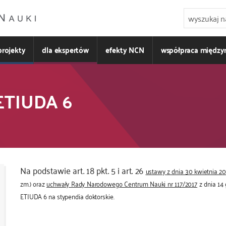
projekty
dla ekspertów
efekty NCN
współpraca międz
ETIUDA 6
Na podstawie art. 18 pkt. 5 i art. 26
ustawy z dnia 30 kwietnia 2
zm.) oraz
uchwały Rady Narodowego Centrum Nauki nr 117/2017
z dnia 14
ETIUDA 6 na stypendia doktorskie.