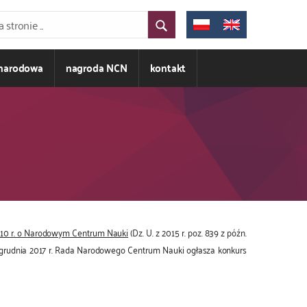
ynarodowa
nagroda NCN
kontakt
010 r. o Narodowym Centrum Nauki
(Dz. U. z 2015 r. poz. 839 z późn.
 grudnia 2017 r. Rada Narodowego Centrum Nauki ogłasza konkurs