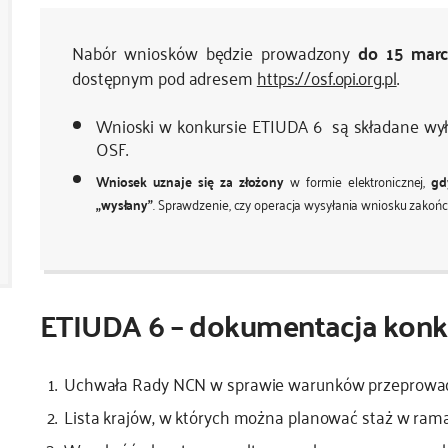
Nabór wniosków będzie prowadzony
do 15 marc
dostępnym pod adresem
https://osf.opi.org.pl
.
Wnioski w konkursie ETIUDA 6 są składane wyłą
OSF.
Wniosek uznaje się za złożony
w formie elektronicznej,
gd
„wysłany”
. Sprawdzenie, czy operacja wysyłania wniosku zakoń
ETIUDA 6 – dokumentacja konk
Uchwała Rady NCN w sprawie warunków przeprowad
Lista krajów, w których można planować staż w ra