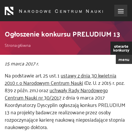
Przejdź
do
treści
o NCN
Ogłoszenie konkursu PRELUDIUM 13
Ścieżka
dla wnioskodawców
Strona główna
otwarte
konkursy
nawigacyjna
menu
dla realizujących projekty
15 marca 2017 r.
Na podstawie art. 25 ust. 1
ustawy z dnia 30 kwietnia
dla ekspertów
2010 r. o Narodowym Centrum Nauki
(Dz. U. z 2015 r. poz.
839 z późn. zm.) oraz
uchwały Rady Narodowego
efekty NCN
Centrum Nauki nr 30/2017
z dnia 9 marca 2017
Koordynatorzy Dyscyplin ogłaszają konkurs PRELUDIUM
współpraca międzynarodowa
13 na projekty badawcze realizowane przez osoby
rozpoczynające karierę naukową nieposiadające stopnia
naukowego doktora.
nagroda NCN