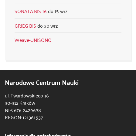
SONATA BIS 16
15 wrz
GRIEG BIS
30 wrz
Weave-UNISONO
Narodowe Centrum Nauki
ul. Twardowskiego 16
30-312 Kraków
NIP: 676 2429638
REGON: 121361537
Informacja dla wnioskodawców