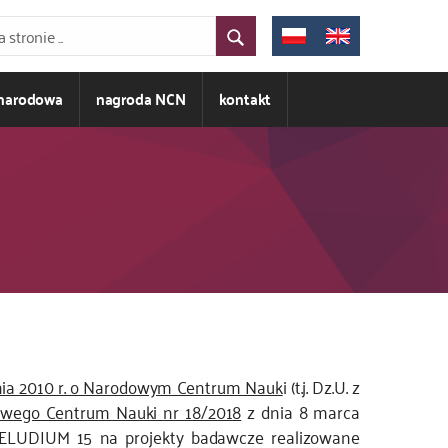
ynarodowa
nagroda NCN
kontakt
nia 2010 r. o Narodowym Centrum Nauk
i (t.j. Dz.U. z
wego Centrum Nauki nr 18/2018
z dnia 8 marca
PRELUDIUM 15 na projekty badawcze realizowane