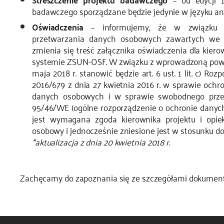
badawczego sporządzane będzie jedynie w języku an
Oświadczenia
– informujemy, że w związku z
przetwarzania danych osobowych zawartych we 
zmienia się treść załącznika oświadczenia dla kier
systemie ZSUN-OSF. W związku z wprowadzoną powy
maja 2018 r. stanowić będzie art. 6 ust. 1 lit. c) R
2016/679 z dnia 27 kwietnia 2016 r. w sprawie och
danych osobowych i w sprawie swobodnego przep
95/46/WE (ogólne rozporządzenie o ochronie danych) 
jest wymagana zgoda kierownika projektu i opi
osobowy i jednocześnie zniesione jest w stosunku d
*aktualizacja z dnia 20 kwietnia 2018 r.
Zachęcamy do zapoznania się ze szczegółami dokument