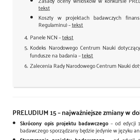
Zasady oceny wniosków w konkursie PRELU
tekst
Koszty w projektach badawczych finan
Regulaminu) –
tekst
Panele NCN –
tekst
Kodeks Narodowego Centrum Nauki dotyczący 
fundusze na badania –
tekst
Zalecenia Rady Narodowego Centrum Nauki doty
PRELUDIUM 15 – najważniejsze zmiany w d
Skrócony opis projektu badawczego
– od edycji 
badawczego sporządzany będzie jedynie w języku ang
Streszczenie projektu badawczego
– od edycji 1