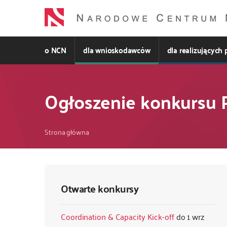
Przejdź
do
treści
o NCN
dla wnioskodawców
dla realizujących 
Ogłoszenie konkursu
Ścieżka
Strona główna
nawigacyjna
Otwarte konkursy
Coordination & Capacity Kick-off
1 wrz