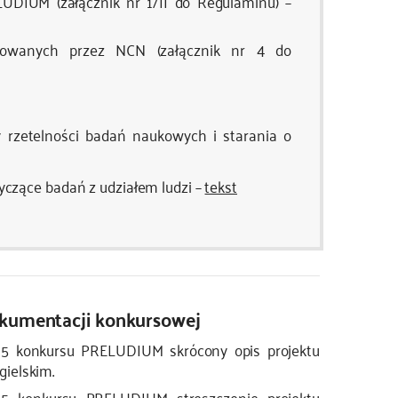
DIUM (załącznik nr 1/II do Regulaminu) –
sowanych przez NCN (załącznik nr 4 do
rzetelności badań naukowych i starania o
czące badań z udziałem ludzi –
tekst
okumentacji konkursowej
15 konkursu PRELUDIUM skrócony opis projektu
ielskim.
5 konkursu PRELUDIUM streszczenie projektu