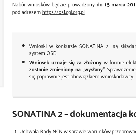
Nabór wniosków będzie prowadzony
do 15 marca 2018
pod adresem
https://osf.opi.org.pl
.
Wnioski w konkursie SONATINA 2 są składane
system OSF.
Wniosek uznaje się za złożony
w formie elekt
zostanie zmieniony na „wysłany”
. Sprawdzenie
się poprawnie jest obowiązkiem wnioskodawcy.
SONATINA 2 – dokumentacja k
Uchwała Rady NCN w sprawie warunków przeprowa