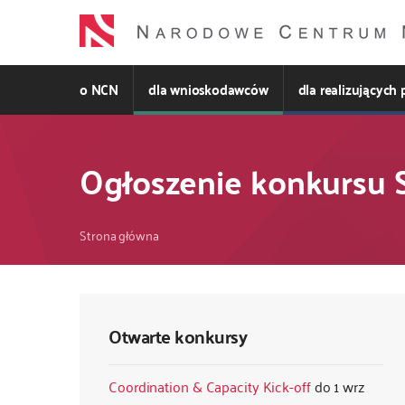
Przejdź
do
treści
o NCN
dla wnioskodawców
dla realizujących 
Ogłoszenie konkursu
Ścieżka
Strona główna
nawigacyjna
Otwarte konkursy
Coordination & Capacity Kick-off
1 wrz