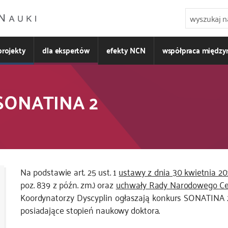
projekty
dla ekspertów
efekty NCN
współpraca międz
 SONATINA 2
Na podstawie art. 25 ust. 1
ustawy z dnia 30 kwietnia 2
poz. 839 z późn. zm.) oraz
uchwały Rady Narodowego Ce
Koordynatorzy Dyscyplin ogłaszają konkurs SONATINA 2
posiadające stopień naukowy doktora.